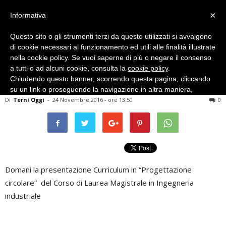
×
Informativa
Questo sito o gli strumenti terzi da questo utilizzati si avvalgono
di cookie necessari al funzionamento ed utili alle finalità illustrate
nella cookie policy. Se vuoi saperne di più o negare il consenso
a tutti o ad alcuni cookie, consulta la
cookie policy
.
Chiudendo questo banner, scorrendo questa pagina, cliccando
Senza categoria
su un link o proseguendo la navigazione in altra maniera,
Di
acconsenti all’uso dei cookie.
Terni Oggi
-
24 Novembre 2016 - ore 13:50
0
Domani la presentazione Curriculum in “Progettazione
circolare” del Corso di Laurea Magistrale in Ingegneria
industriale