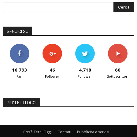
SEGUICI SU
16,793
46
4,718
60
Fan
Follower
Follower
Sottoscrittori
PIU' LETTI OGGI
Cos’è Terni Oggi
Contatti
Pubblicità e servizi