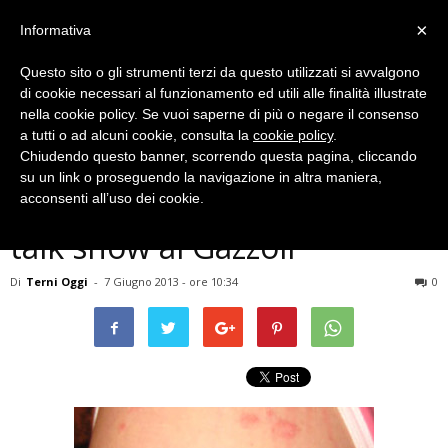
×
Informativa
Questo sito o gli strumenti terzi da questo utilizzati si avvalgono
di cookie necessari al funzionamento ed utili alle finalità illustrate
nella cookie policy. Se vuoi saperne di più o negare il consenso
a tutti o ad alcuni cookie, consulta la
cookie policy
.
Chiudendo questo banner, scorrendo questa pagina, cliccando
Salute e Benessere
su un link o proseguendo la navigazione in altra maniera,
A Terni 3500 casi di psoriasi:
acconsenti all’uso dei cookie.
talk show al Gazzoli
Di
Terni Oggi
-
7 Giugno 2013 - ore 10:34
0