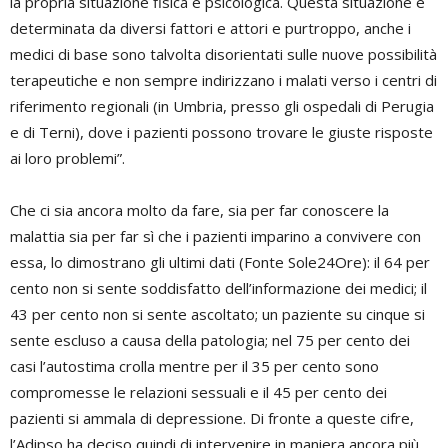
la propria situazione fisica e psicologica. Questa situazione è
determinata da diversi fattori e attori e purtroppo, anche i
medici di base sono talvolta disorientati sulle nuove possibilità
terapeutiche e non sempre indirizzano i malati verso i centri di
riferimento regionali (in Umbria, presso gli ospedali di Perugia
e di Terni), dove i pazienti possono trovare le giuste risposte
ai loro problemi”.
Che ci sia ancora molto da fare, sia per far conoscere la
malattia sia per far sì che i pazienti imparino a convivere con
essa, lo dimostrano gli ultimi dati (Fonte Sole24Ore): il 64 per
cento non si sente soddisfatto dell’informazione dei medici; il
43 per cento non si sente ascoltato; un paziente su cinque si
sente escluso a causa della patologia; nel 75 per cento dei
casi l’autostima crolla mentre per il 35 per cento sono
compromesse le relazioni sessuali e il 45 per cento dei
pazienti si ammala di depressione. Di fronte a queste cifre,
l’Adipso ha deciso quindi di intervenire in maniera ancora più