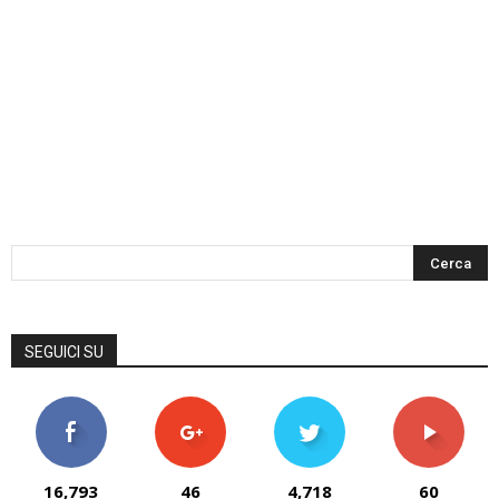
SEGUICI SU
16,793
46
4,718
60