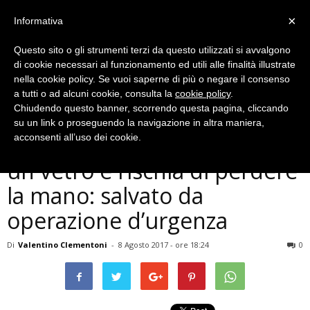
×
Informativa
Questo sito o gli strumenti terzi da questo utilizzati si avvalgono
di cookie necessari al funzionamento ed utili alle finalità illustrate
nella cookie policy. Se vuoi saperne di più o negare il consenso
a tutti o ad alcuni cookie, consulta la
cookie policy
.
Chiudendo questo banner, scorrendo questa pagina, cliccando
Cronaca
su un link o proseguendo la navigazione in altra maniera,
Amelia, si ferisce in casa con
acconsenti all’uso dei cookie.
un vetro e rischia di perdere
la mano: salvato da
operazione d’urgenza
Di
Valentino Clementoni
-
8 Agosto 2017 - ore 18:24
0