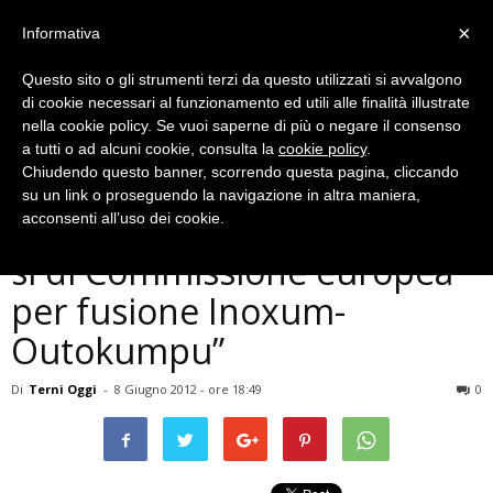
×
Informativa
Questo sito o gli strumenti terzi da questo utilizzati si avvalgono
di cookie necessari al funzionamento ed utili alle finalità illustrate
nella cookie policy. Se vuoi saperne di più o negare il consenso
a tutti o ad alcuni cookie, consulta la
cookie policy
.
Chiudendo questo banner, scorrendo questa pagina, cliccando
Economia
su un link o proseguendo la navigazione in altra maniera,
Ast, ad Pucci: ”Fiducioso sul
acconsenti all’uso dei cookie.
sì di Commissione europea
per fusione Inoxum-
Outokumpu”
Di
Terni Oggi
-
8 Giugno 2012 - ore 18:49
0