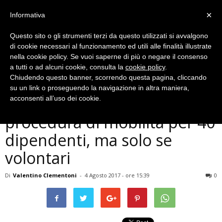
×
Informativa
Questo sito o gli strumenti terzi da questo utilizzati si avvalgono
di cookie necessari al funzionamento ed utili alle finalità illustrate
nella cookie policy. Se vuoi saperne di più o negare il consenso
a tutti o ad alcuni cookie, consulta la
cookie policy
.
Chiudendo questo banner, scorrendo questa pagina, cliccando
Economia
su un link o proseguendo la navigazione in altra maniera,
Ast, dalle voci ai fatti:
acconsenti all’uso dei cookie.
procedura di mobilità per 40
dipendenti, ma solo se
volontari
Di
Valentino Clementoni
-
4 Agosto 2017 - ore 15:39
0