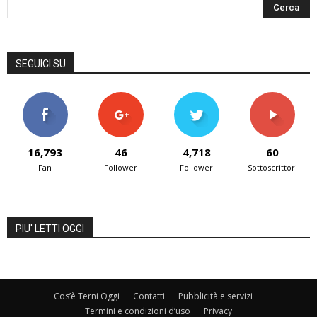
SEGUICI SU
16,793
46
4,718
60
Fan
Follower
Follower
Sottoscrittori
PIU' LETTI OGGI
Cos’è Terni Oggi
Contatti
Pubblicità e servizi
Termini e condizioni d’uso
Privacy