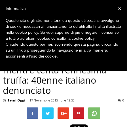
×
Informativa
Questo sito o gli strumenti terzi da questo utilizzati si avvalgono
di cookie necessari al funzionamento ed utili alle finalità illustrate
nella cookie policy. Se vuoi saperne di più o negare il consenso
a tutti o ad alcuni cookie, consulta la
cookie policy
.
Chiudendo questo banner, scorrendo questa pagina, cliccando
Cronaca
su un link o proseguendo la navigazione in altra maniera,
Bloccato in negozio di Terni
acconsenti all’uso dei cookie.
mentre tenta l’ennesima
truffa: 40enne italiano
denunciato
Di
Terni Oggi
-
17 Novembre 2015 - ore 12:53
0