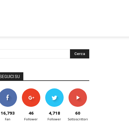
SEGUICI SU
16,793
46
4,718
60
Fan
Follower
Follower
Sottoscrittori