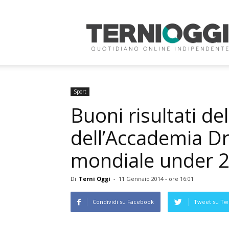
Terni
Oggi
Sport
Buoni risultati del
dell’Accademia D
mondiale under 
Di
Terni Oggi
-
11 Gennaio 2014 - ore 16:01
Condividi su Facebook
Tweet su Twi