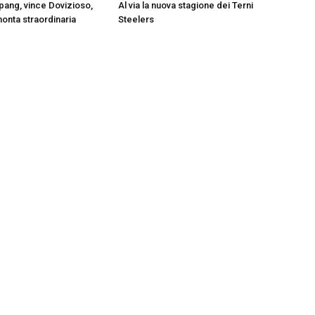
ang, vince Dovizioso,
Al via la nuova stagione dei Terni
monta straordinaria
Steelers