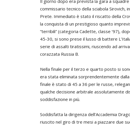
Il giorno dopo era prevista la gara a squadre 
commissario tecnico della sciabola Sirovich, 
Prete. Immediato è stato il riscatto della Cr
la conquista di un prestigioso quanto imprevis
“terribili” (categoria Cadette, classe ‘97), d
45-30, si sono prese il lusso di battere L’Ital
serie di assalti tiratissimi, riuscendo ad arri
corazzata Russia B.
Nella finale per il terzo e quarto posto si so
era stata eliminata sorprendentemente dalla Fr
finale è stato di 45 a 36 per le russe, relega
qualche decisione arbitrale assolutamente dis
soddisfazione in più.
Soddisfatta la dirigenza dell’Accademia Drag
riuscito nel giro di tre mesi a piazzare due su