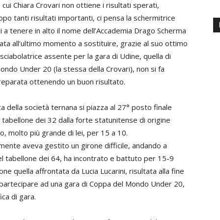
 cui Chiara Crovari non ottiene i risultati sperati,
opo tanti risultati importanti, ci pensa la schermitrice
ni a tenere in alto il nome dell’Accademia Drago Scherma
ata all’ultimo momento a sostituire, grazie al suo ottimo
 sciabolatrice assente per la gara di Udine, quella di
ndo Under 20 (la stessa della Crovari), non si fa
eparata ottenendo un buon risultato.
leta della società ternana si piazza al 27° posto finale
l tabellone dei 32 dalla forte statunitense di origine
o, molto più grande di lei, per 15 a 10.
nte aveva gestito un girone difficile, andando a
nel tabellone dei 64, ha incontrato e battuto per 15-9
ne quella affrontata da Lucia Lucarini, risultata alla fine
 a partecipare ad una gara di Coppa del Mondo Under 20,
ica di gara.