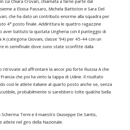
in cui Chiara Crovari, chiamata a farne parte dal
insieme a Eloisa Passaro, Michela Battiston e Sara Del
ovari, che ha dato un contributo enorme alla squadra per
to 4° posto finale. Addirittura le quattro ragazzine
opo aver battuto la quotata Ungheria con il punteggio di
ia A (categoria Giovani, classe ‘94) per 45-44 con un
vare in semifinale dove sono state sconfitte dalla
no ritrovate ad affrontare la ancor più forte Russia A che
ancia che poi ha vinto la tappa di Udine. Il risultato
ndo così le atlete italiane al quarto posto anche se, senza
cutibile, probabilmente si sarebbero tolte qualche bella
o Scherma Terni e il maestro Giuseppe De Santis,
e atlete nel giro della Nazionale.