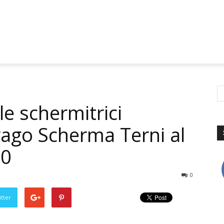
le schermitrici
rago Scherma Terni al
20
0
tter