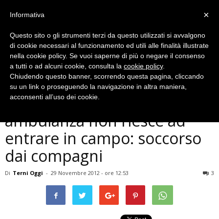
×
Informativa
Questo sito o gli strumenti terzi da questo utilizzati si avvalgono
di cookie necessari al funzionamento ed utili alle finalità illustrate
nella cookie policy. Se vuoi saperne di più o negare il consenso
a tutti o ad alcuni cookie, consulta la
cookie policy
.
Chiudendo questo banner, scorrendo questa pagina, cliccando
Cronaca
su un link o proseguendo la navigazione in altra maniera,
Calciatore perde i sensi ma
acconsenti all’uso dei cookie.
ambulanza non riesce ad
entrare in campo: soccorso
dai compagni
Di
Terni Oggi
-
29 Novembre 2012 - ore 12:53
3