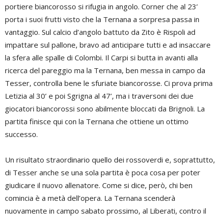
portiere biancorosso si rifugia in angolo. Corner che al 23’
porta i suoi frutti visto che la Ternana a sorpresa passa in
vantaggio. Sul calcio d’angolo battuto da Zito è Rispoli ad
impattare sul pallone, bravo ad anticipare tutti e ad insaccare
la sfera alle spalle di Colombi. Il Carpi si butta in avanti alla
ricerca del pareggio ma la Ternana, ben messa in campo da
Tesser, controlla bene le sfuriate biancorosse. Ci prova prima
Letizia al 30’ e poi Sgrigna al 47’, ma i traversoni dei due
giocatori biancorossi sono abilmente bloccati da Brignoli. La
partita finisce qui con la Ternana che ottiene un ottimo
successo.
Un risultato straordinario quello dei rossoverdi e, soprattutto,
di Tesser anche se una sola partita è poca cosa per poter
giudicare il nuovo allenatore. Come si dice, però, chi ben
comincia è a metà dell’opera. La Ternana scenderà
nuovamente in campo sabato prossimo, al Liberati, contro il