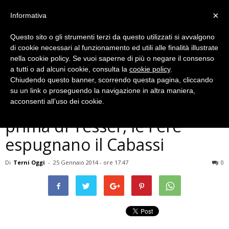
×
Informativa
Questo sito o gli strumenti terzi da questo utilizzati si avvalgono
di cookie necessari al funzionamento ed utili alle finalità illustrate
nella cookie policy. Se vuoi saperne di più o negare il consenso
a tutti o ad alcuni cookie, consulta la
cookie policy
.
Chiudendo questo banner, scorrendo questa pagina, cliccando
Ternana
su un link o proseguendo la navigazione in altra maniera,
Carpi-Ternana 1-2: buona la
acconsenti all’uso dei cookie.
prima di Tesser, le Fere
espugnano il Cabassi
Di
Terni Oggi
-
25 Gennaio 2014 - ore 17:47
0