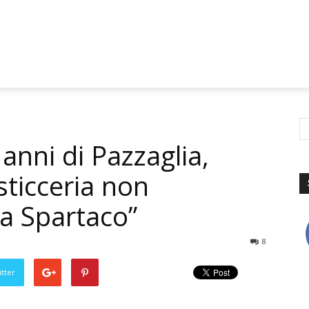
anni di Pazzaglia,
ticceria non
 a Spartaco”
8
tter