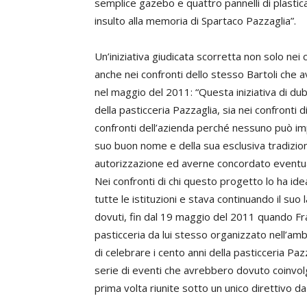
semplice gazebo e quattro pannelli di plastic
insulto alla memoria di Spartaco Pazzaglia”.
Un’iniziativa giudicata scorretta non solo nei 
anche nei confronti dello stesso Bartoli che
nel maggio del 2011: “Questa iniziativa di du
della pasticceria Pazzaglia, sia nei confronti d
confronti dell’azienda perché nessuno può imp
suo buon nome e della sua esclusiva tradizi
autorizzazione ed averne concordato eventual
Nei confronti di chi questo progetto lo ha i
tutte le istituzioni e stava continuando il suo
dovuti, fin dal 19 maggio del 2011 quando Fra
pasticceria da lui stesso organizzato nell’amb
di celebrare i cento anni della pasticceria Pa
serie di eventi che avrebbero dovuto coinvolge
prima volta riunite sotto un unico direttivo da