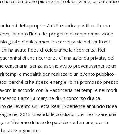
a che ci sembrano più che una celebrazione, un autentico
confronti della proprietà della storica pasticceria, ma
 aveva lanciato l’idea del progetto di commemorazione
bbio gusto è palesemente scorretta sia nei confronti
i chi ha avuto l’idea di celebrarne la ricorrenza. Nei
adronirsi di una ricorrenza di una azienda privata, del
one centenaria, senza averne avuto preventivamente un
i tempi e modalità per realizzare un evento pubblico.
deato, perché ci ha speso energie, lo ha promosso presso
 lavoro in accordo con la Pasticceria nei tempi e nei modi
ncesco Bartoli a margine di un concorso di alta
ito dell’evento Giulietta Real Experience annunciò l’idea
zzaglia nel 2013 creando le condizioni per realizzare una
re l’insieme di tutte le pasticcerie ternane, per la
 lui stesso guidato”.