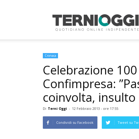
Terni
Oggi
Cronaca
Celebrazione 100 
Confimpresa: ”Pas
coinvolta, insulto
Di
Terni Oggi
-
12 Febbraio 2013 - ore 17:55
Condividi su Facebook
Tweet su Twi