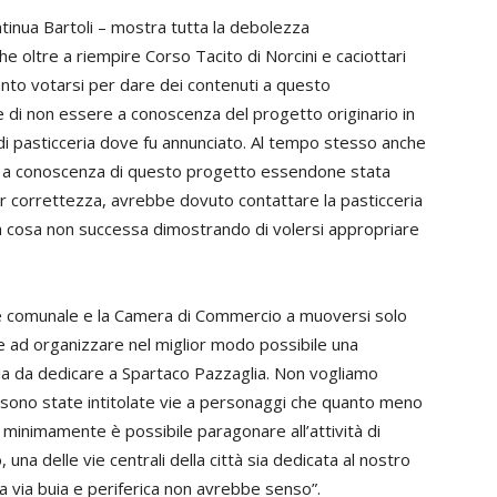
ntinua Bartoli – mostra tutta la debolezza
he oltre a riempire Corso Tacito di Norcini e caciottari
 santo votarsi per dare dei contenuti a questo
e di non essere a conoscenza del progetto originario in
 di pasticceria dove fu annunciato. Al tempo stesso anche
re a conoscenza di questo progetto essendone stata
r correttezza, avrebbe dovuto contattare la pasticceria
iva cosa non successa dimostrando di volersi appropriare
ione comunale e la Camera di Commercio a muoversi solo
le ad organizzare nel miglior modo possibile una
ia da dedicare a Spartaco Pazzaglia. Non vogliamo
 sono state intitolate vie a personaggi che quanto meno
 minimamente è possibile paragonare all’attività di
una delle vie centrali della città sia dedicata al nostro
a via buia e periferica non avrebbe senso”.