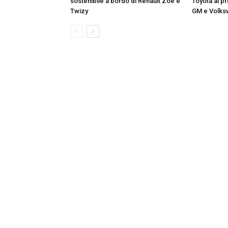
sostenibile a bordo di Renault Zoe e
Toyota al p
Twizy
GM e Volk