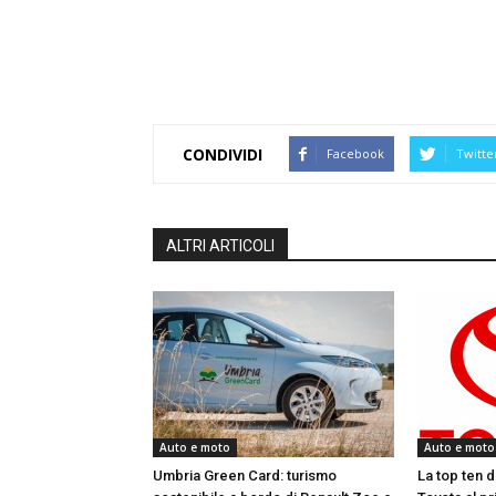
CONDIVIDI
Facebook
Twitte
ALTRI ARTICOLI
Auto e moto
Auto e moto
Umbria Green Card: turismo
La top ten d