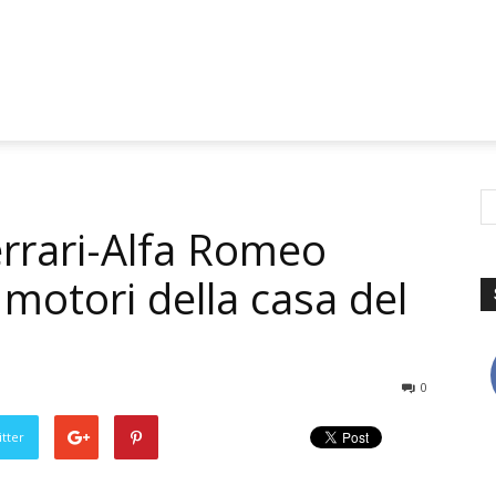
errari-Alfa Romeo
 motori della casa del
0
tter