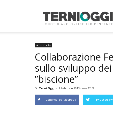
Terni
Oggi
Auto e moto
Collaborazione F
sullo sviluppo dei
”biscione”
Di
Terni Oggi
-
1 Febbraio 2013 - ore 12:59
Condividi su Facebook
Tweet su Twi