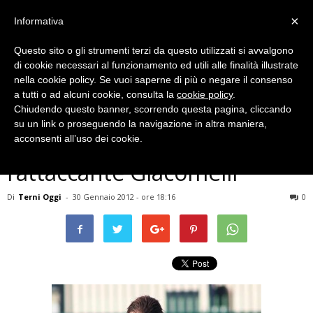
×
Informativa
Questo sito o gli strumenti terzi da questo utilizzati si avvalgono
di cookie necessari al funzionamento ed utili alle finalità illustrate
nella cookie policy. Se vuoi saperne di più o negare il consenso
a tutti o ad alcuni cookie, consulta la
cookie policy
.
Chiudendo questo banner, scorrendo questa pagina, cliccando
Ternana
su un link o proseguendo la navigazione in altra maniera,
Colpo della Ternana, preso
acconsenti all’uso dei cookie.
l’attaccante Giacomelli
Di
Terni Oggi
-
30 Gennaio 2012 - ore 18:16
0