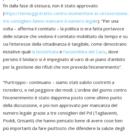
fin dalla fase di stesura, non è stato approvato
(
https://ternioggi.it/atto-contro-inceneritore-in-circoscrizione-
tre-consiglieri-fanno-mancare-il-numero-legale
). “Per una
volta – afferma il comitato – la politica si era fatta portavoce
delle istanze che vedono il comitato mobilitato da tempo e su
cui l’interesse della cittadinanza è tangibile, come dimostrano
iniziative quali
la biciclettata
e
l’assemblea del Caos
, dove
persino il Sindaco si è impegnato al varo di un piano d’ambito
per la gestione dei rifiuti che non preveda l’incenerimento”.
“Purtroppo– continuano – siamo stati subito costretti a
ricrederci, e nel peggiore dei modi. L’ordine del giorno contro
l’incenerimento è stato dapprima posto come ultimo punto
della discussione, e poi non approvato per mancanza del
numero legale grazie a tre consiglieri del Pd (Tagliaventi,
Poddi, Grisanti) che hanno pensato bene di avere cose ben
più importanti da fare piuttosto che difendere la salute degli