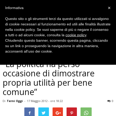
×
Informativa
Questo sito o gli strumenti terzi da questo utilizzati si avvalgono
di cookie necessari al funzionamento ed utili alle finalità illustrate
nella cookie policy. Se vuoi saperne di più o negare il consenso
a tutti o ad alcuni cookie, consulta la
cookie policy
.
Chiudendo questo banner, scorrendo questa pagina, cliccando
Cronaca
su un link o proseguendo la navigazione in altra maniera,
Comitato No Inceneritori:
acconsenti all’uso dei cookie.
”La politica ha perso
occasione di dimostrare
propria utilità per bene
comune”
Di
Terni Oggi
-
17 Maggio 2012 - ore 18:22
0