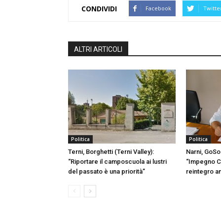
CONDIVIDI
Facebook
Twitte
ALTRI ARTICOLI
Politica
Politica
Terni, Borghetti (Terni Valley):
Narni, GoSo
“Riportare il camposcuola ai lustri
“Impegno C
del passato è una priorità”
reintegro a