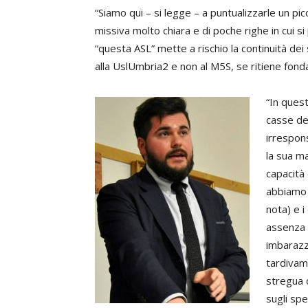
“Siamo qui – si legge – a puntualizzarle un pi
missiva molto chiara e di poche righe in cui si
“questa ASL” mette a rischio la continuità dei s
alla UslUmbria2 e non al M5S, se ritiene fonda
“In quest
casse de
irrespon
la sua m
capacità
abbiamo 
nota) e i
assenza d
imbarazz
tardivam
stregua 
sugli sp