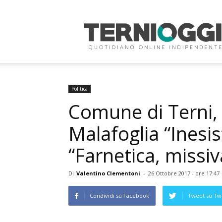
Terni
Oggi
Politica
Comune di Terni, 
Malafoglia “Inesi
“Farnetica, missiv
Di
Valentino Clementoni
-
26 Ottobre 2017 - ore 17:47
Condividi su Facebook
Tweet su Twi