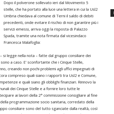
Dopo il polverone sollevato ieri dal Movimento 5
stelle, che ha portato alla luce una lettera in cui la Usl2
Umbria chiedava al comune di Terni il saldo di debiti
precedenti, onde evitare il rischio di non garantire più i
servizi emessi, arriva oggi la risposta di Palazzo
Spada, tramite una nota firmata dal vicesindaco
Francesca Malafoglia:
– si legge nella nota – fatte dal gruppo consiliare dei
, sono a caso. E’ sconfortante che i Cinque Stelle,
nno, creando non pochi problemi agli uffici impegnati di
cora compreso quali siano i rapporti tra Usl2 e Comune,
ompetenze e quali siano gli obblighi finanziari. Rinnovo la
munali dei Cinque Stelle e a fornire loro tutte le
rtecipare ai lavori della 2° commissione consigliare al fine
o della programmazione socio sanitaria, corredato della
uppo consiliare sono del tutto sganciate dalla realtà, così