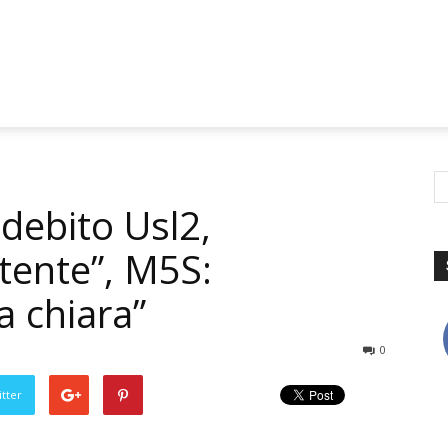
debito Usl2,
stente”, M5S:
a chiara”
0
tter