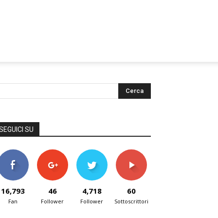
SEGUICI SU
16,793
46
4,718
60
Fan
Follower
Follower
Sottoscrittori