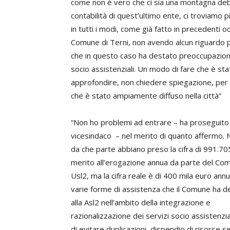
come non è vero che ci sia una montagna debi
contabilità di quest’ultimo ente, ci troviamo p
in tutti i modi, come già fatto in precedenti oc
Comune di Terni, non avendo alcun riguardo p
che in questo caso ha destato preoccupazioni n
socio assistenziali. Un modo di fare che è s
approfondire, non chiedere spiegazione, per po
che è stato ampiamente diffuso nella città”
“Non ho problemi ad entrare – ha proseguito 
vicesindaco – nel merito di quanto affermo. 
da che parte abbiano preso la cifra di 991.70
merito all’erogazione annua da parte del Com
Usl2, ma la cifra reale è di 400 mila euro ann
varie forme di assistenza che il Comune ha d
alla Asl2 nell’ambito della integrazione e
razionalizzazione dei servizi socio assistenzial
di evitare duplicazioni, dispendio di risorse s