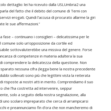
ccolo dettaglio: lei ha ricevuto dalla USLUmbria2 una
 parla del fatto che il debito del comune di Terni con
ervizi erogati. Quindi l’accusa di procurato allarme la giri
te le sue affermazioni.”
a fase – continuano i consiglieri – delicatissima per le
l comune solo un’opposizione da cortile ed
sabile sottovaluterebbe una missiva del genere. Forse
ancanza di competenze in materia adultera la sua
 di comprendere la delicatezza della questione. Non
sparato nessuna cifra (legga bene la nostra precedente
 dubbi sollevati sono più che legittimi vista la reiterata
i risposte ai nostri atti in merito. Comprendiamo il suo
o che l’ha costretta ad intervenire, seppur
ente, solo a seguito della nostra segnalazione, alla
di uno scolaro impreparato che cerca di arrampicarsi
ecchi e preannunciamo fin d’ora che non mancheremo di