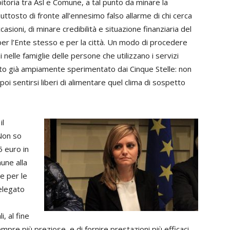
toria tra Asl e Comune, a tal punto da minare la
iuttosto di fronte all’ennesimo falso allarme di chi cerca
casioni, di minare credibilità e situazione finanziaria del
er l’Ente stesso e per la città. Un modo di procedere
elle famiglie delle persone che utilizzano i servizi
tato già ampiamente sperimentato dai Cinque Stelle: non
i sentirsi liberi di alimentare quel clima di sospetto
il
Non so
5 euro in
une alla
ue per le
elegato
i, al fine
empre più preziose, e di fornire prestazioni più efficaci.