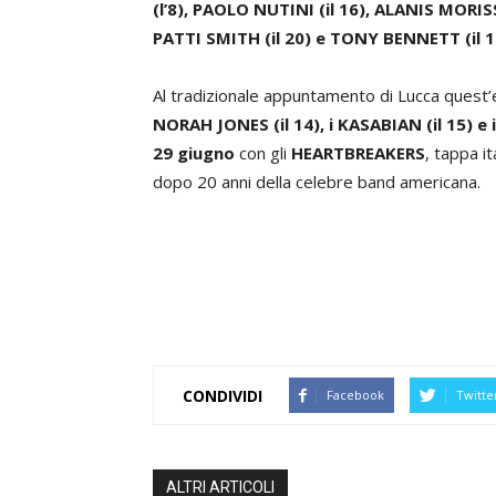
(l’8), PAOLO NUTINI (il 16), ALANIS MORISS
PATTI SMITH (il 20) e TONY BENNETT (il 1
Al tradizionale appuntamento di Lucca quest
NORAH JONES (il 14), i KASABIAN (il 15) e i
29 giugno
con gli
HEARTBREAKERS
, tappa i
dopo 20 anni della celebre band americana.
CONDIVIDI
Facebook
Twitte
ALTRI ARTICOLI