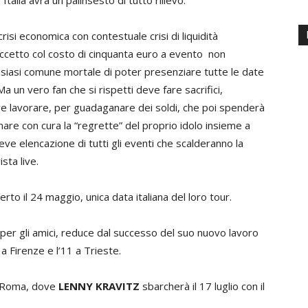
n Italia avrà un palinsesto di tutto rilievo.
risi economica con contestuale crisi di liquidità
ccetto col costo di cinquanta euro a evento non
siasi comune mortale di poter presenziare tutte le date
 Ma un vero fan che si rispetti deve fare sacrifici,
e lavorare, per guadaganare dei soldi, che poi spenderà
nare con cura la “regrette” del proprio idolo insieme a
ve elencazione di tutti gli eventi che scalderanno la
sta live.
rto il 24 maggio, unica data italiana del loro tour.
per gli amici, reduce dal successo del suo nuovo lavoro
 a Firenze e l’11 a Trieste.
n Roma, dove
LENNY KRAVITZ
sbarcherà il 17 luglio con il