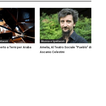
ttacoli
Musica e Spettacoli
erto a Terni per Araba
Amelia, Al Teatro Sociale “Pueblo” di
Ascanio Celestini