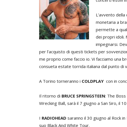
concerti estivi i
L’avvento della c
monetaria a bra
permette a qual
dei propri idoli.
impegnarsi. Dev
per l’acquisto di questi tickets per sovvenzio
me proprio come faccio io. Vi facciamo una bre
consueta estate torrida italiana dal punto di vi
A Torino torneranno i
COLDPLAY
con in conce
Il ritorno di
BRUCE SPRINGSTEEN
: The Boss 
Wrecking Ball, sarà il 7 giugno a San Siro, il 10
I
RADIOHEAD
saranno il 30 giugno al Rock i
suo Black And White Tour.