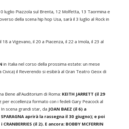
0 luglio Piazzola sul Brenta, 12 Molfetta, 13 Taormina e
troverso della scena hip hop Usa, sarà il 3 luglio al Rock in
 il 18 a Vigevano, il 20 a Piacenza, il 22 a Imola, il 23 al
N
in Italia nel corso della prossima estate: un mese
na Civica) il Reverendo si esibirà al Gran Teatro Geox di
ona Bene all’Auditorium di Roma:
KEITH JARRETT (il 29
azz per eccellenza formato con i fedeli Gary Peacock al
 In scena grandi star, da
JOAN BAEZ (il 6) a
ARAGNA aprirà la rassegna il 30 giugno); e poi
e i CRANBERRIES (il 2). E ancora: BOBBY MCFERRIN