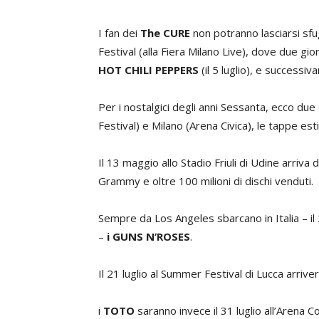
I fan dei
The CURE
non potranno lasciarsi sfu
Festival (alla Fiera Milano Live), dove due gi
HOT CHILI PEPPERS
(il 5 luglio), e successi
Per i nostalgici degli anni Sessanta, ecco du
Festival) e Milano (Arena Civica), le tappe est
Il 13 maggio allo Stadio Friuli di Udine arriv
Grammy e oltre 100 milioni di dischi venduti.
Sempre da Los Angeles sbarcano in Italia – il 
–
i GUNS N’ROSES
.
Il 21 luglio al Summer Festival di Lucca arrive
i
TOTO
saranno invece il 31 luglio all’Arena C