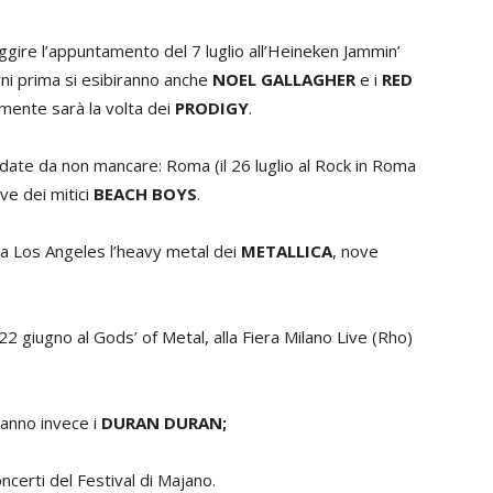
ggire l’appuntamento del 7 luglio all’Heineken Jammin’
orni prima si esibiranno anche
NOEL GALLAGHER
e i
RED
vamente sarà la volta dei
PRODIGY
.
e date da non mancare: Roma (il 26 luglio al Rock in Roma
ive dei mitici
BEACH BOYS
.
a da Los Angeles l’heavy metal dei
METALLICA
, nove
22 giugno al Gods’ of Metal, alla Fiera Milano Live (Rho)
ranno invece i
DURAN DURAN;
oncerti del Festival di Majano.