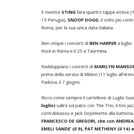
E mentre
STING
farà quattro tappe estive (1
15 Perugia),
SNOOP DOGG
, il volto più con
Roma, per la sua unica data italiana.
Ben cinque i concerti di
BEN HARPER
a luglio:
Rock in Roma e il 25 a Taormina.
Raddoppiano i concerti di
MARILYN MANSO
prima della serata di Milano (11 luglio all’Are
Padova, il 7 giugno.
Ricco come sempre il cartellone di Luglio Su
luglio)
salirà sul palco con The Trio, il trio j
contrabbasso e Jack DeJohnette alla batteria.
FRANCESCO DE GREGORI, che con ANDREA SP
EMELI SANDE’ (il 9), PAT METHENY (il 14) 