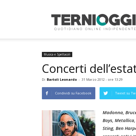
Terni
Oggi
Musica e Spettacoli
Concerti dell’estat
Di
Bartoli Leonardo
-
31 Marzo 2012 - ore 13:29
Condividi su Facebook
Tweet su Twi
Madonna, Bruce 
Boys, Metallica
Sting, Ben Harp