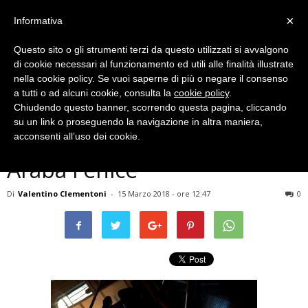
×
Informativa
Questo sito o gli strumenti terzi da questo utilizzati si avvalgono
di cookie necessari al funzionamento ed utili alle finalità illustrate
nella cookie policy. Se vuoi saperne di più o negare il consenso
a tutti o ad alcuni cookie, consulta la
cookie policy
.
Chiudendo questo banner, scorrendo questa pagina, cliccando
Musica e Spettacoli
su un link o proseguendo la navigazione in altra maniera,
Ultimo concerto a Terni per
acconsenti all’uso dei cookie.
Araba Fenice
Di
Valentino Clementoni
-
15 Marzo 2018 - ore 12:47
0