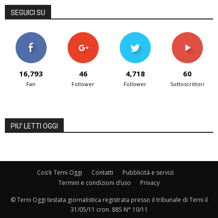
SEGUICI SU
16,793
46
4,718
60
Fan
Follower
Follower
Sottoscrittori
PIU' LETTI OGGI
Cos’è Terni Oggi
Contatti
Pubblicità e servizi
Termini e condizioni d’uso
Privacy
© Terni Oggi testata giornalistica registrata presso il tribunale di Terni il
31/05/11 cron. 885 N° 10/11