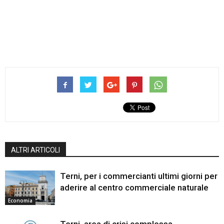
ALTRI ARTICOLI
Terni, per i commercianti ultimi giorni per
aderire al centro commerciale naturale
Economia