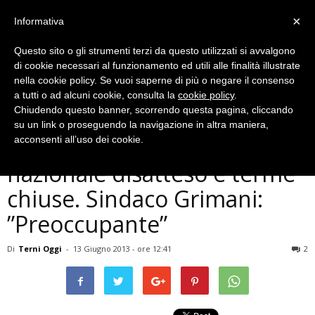
×
Informativa
Questo sito o gli strumenti terzi da questo utilizzati si avvalgono
di cookie necessari al funzionamento ed utili alle finalità illustrate
nella cookie policy. Se vuoi saperne di più o negare il consenso
a tutti o ad alcuni cookie, consulta la
cookie policy
.
Chiudendo questo banner, scorrendo questa pagina, cliccando
Economia
su un link o proseguendo la navigazione in altra maniera,
Crisi Sangemini: contratto
acconsenti all’uso dei cookie.
nazionale disatteso e terme
chiuse. Sindaco Grimani:
”Preoccupante”
Di
Terni Oggi
-
13 Giugno 2013 - ore 12:41
2