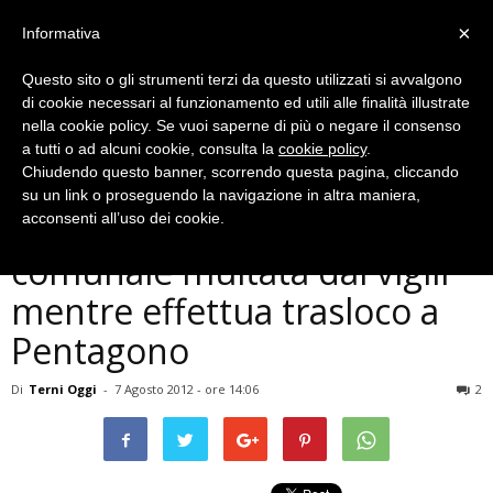
×
Informativa
Questo sito o gli strumenti terzi da questo utilizzati si avvalgono
di cookie necessari al funzionamento ed utili alle finalità illustrate
nella cookie policy. Se vuoi saperne di più o negare il consenso
a tutti o ad alcuni cookie, consulta la
cookie policy
.
Chiudendo questo banner, scorrendo questa pagina, cliccando
Cronaca
su un link o proseguendo la navigazione in altra maniera,
Dipendente con auto
acconsenti all’uso dei cookie.
comunale multata dai vigili
mentre effettua trasloco a
Pentagono
Di
Terni Oggi
-
7 Agosto 2012 - ore 14:06
2