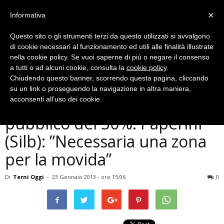
×
Informativa
Questo sito o gli strumenti terzi da questo utilizzati si avvalgono
di cookie necessari al funzionamento ed utili alle finalità illustrate
nella cookie policy. Se vuoi saperne di più o negare il consenso
a tutti o ad alcuni cookie, consulta la
cookie policy
.
Chiudendo questo banner, scorrendo questa pagina, cliccando
Musica e Spettacoli
su un link o proseguendo la navigazione in altra maniera,
Discoteche ternane, calo
acconsenti all’uso dei cookie.
pubblico del 30%. Paperini
(Silb): ”Necessaria una zona
per la movida”
Di
Terni Oggi
-
23 Gennaio 2013 - ore 15:06
0