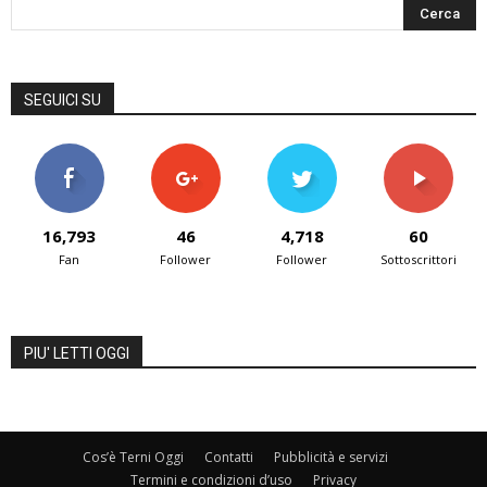
SEGUICI SU
16,793
46
4,718
60
Fan
Follower
Follower
Sottoscrittori
PIU' LETTI OGGI
Cos’è Terni Oggi
Contatti
Pubblicità e servizi
Termini e condizioni d’uso
Privacy