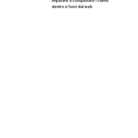
imparare a conquistare i clienti
dentro e fuori dal web