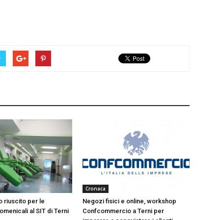
r
Cronaca
 riuscito per le
Negozi fisici e online, workshop
menicali al SIT di Terni
Confcommercio a Terni per