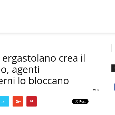
 ergastolano crea il
o, agenti
erni lo bloccano
0
tter