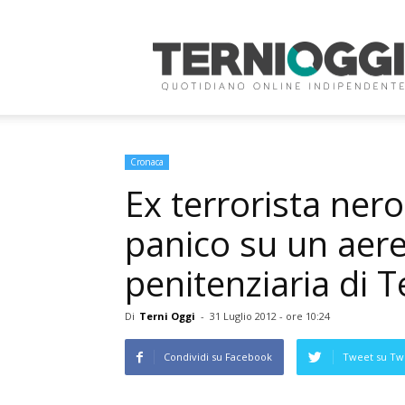
Terni
Oggi
Cronaca
Ex terrorista nero
panico su un aere
penitenziaria di T
Di
Terni Oggi
-
31 Luglio 2012 - ore 10:24
Condividi su Facebook
Tweet su Twi