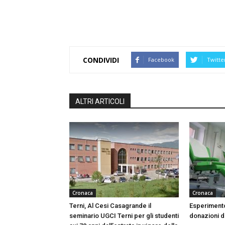
CONDIVIDI
Facebook
Twitte
ALTRI ARTICOLI
Cronaca
Cronaca
Terni, Al Cesi Casagrande il
Esperimento
seminario UGCI Terni per gli studenti
donazioni do