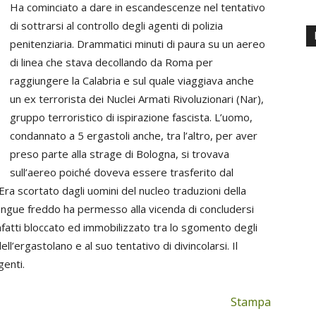
Ha cominciato a dare in escandescenze nel tentativo
di sottrarsi al controllo degli agenti di polizia
penitenziaria. Drammatici minuti di paura su un aereo
di linea che stava decollando da Roma per
raggiungere la Calabria e sul quale viaggiava anche
un ex terrorista dei Nuclei Armati Rivoluzionari (Nar),
gruppo terroristico di ispirazione fascista. L’uomo,
condannato a 5 ergastoli anche, tra l’altro, per aver
preso parte alla strage di Bologna, si trovava
sull’aereo poiché doveva essere trasferito dal
Era scortato dagli uomini del nucleo traduzioni della
o sangue freddo ha permesso alla vicenda di concludersi
fatti bloccato ed immobilizzato tra lo sgomento degli
ell’ergastolano e al suo tentativo di divincolarsi. Il
genti.
Stampa