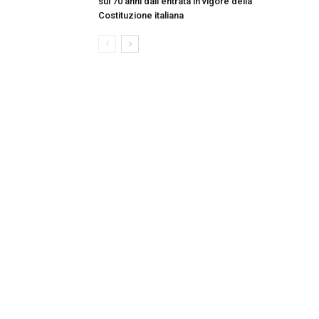
sui 70 anni dall’entrata in vigore della
Costituzione italiana