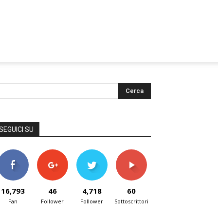
SEGUICI SU
16,793
46
4,718
60
Fan
Follower
Follower
Sottoscrittori