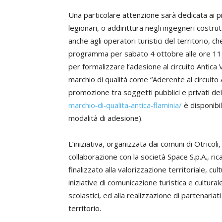
Una particolare attenzione sarà dedicata ai pi
legionari, o addirittura negli ingegneri costru
anche agli operatori turistici del territorio,
programma per sabato 4 ottobre alle ore 11,3
per formalizzare l’adesione al circuito Antica 
marchio di qualità come “Aderente al circuito 
promozione tra soggetti pubblici e privati del t
marchio‐di‐qualita‐antica‐flaminia/
è disponibi
modalità di adesione).
L’iniziativa, organizzata dai comuni di Otricoli,
collaborazione con la società Space S.p.A., ric
finalizzato alla valorizzazione territoriale, cul
iniziative di comunicazione turistica e culturale
scolastici, ed alla realizzazione di partenariat
territorio.