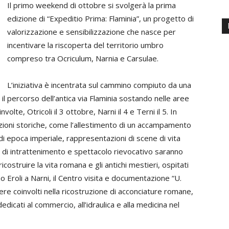
Il primo weekend di ottobre si svolgerà la prima
edizione di “Expeditio Prima: Flaminia”, un progetto di
valorizzazione e sensibilizzazione che nasce per
incentivare la riscoperta del territorio umbro
compreso tra Ocriculum, Narnia e Carsulae.
L’iniziativa è incentrata sul cammino compiuto da una
il percorso dell’antica via Flaminia sostando nelle aree
olte, Otricoli il 3 ottobre, Narni il 4 e Terni il 5. In
zioni storiche, come l’allestimento di un accampamento
i epoca imperiale, rappresentazioni di scene di vita
ti di intrattenimento e spettacolo rievocativo saranno
ricostruire la vita romana e gli antichi mestieri, ospitati
o Eroli a Narni, il Centro visita e documentazione “U.
ssere coinvolti nella ricostruzione di acconciature romane,
dedicati al commercio, all’idraulica e alla medicina nel