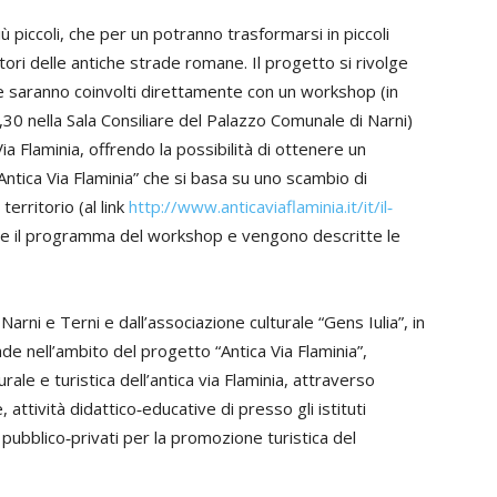
ù piccoli, che per un potranno trasformarsi in piccoli
ttori delle antiche strade romane. Il progetto si rivolge
 che saranno coinvolti direttamente con un workshop (in
0 nella Sala Consiliare del Palazzo Comunale di Narni)
Via Flaminia, offrendo la possibilità di ottenere un
Antica Via Flaminia” che si basa su uno scambio di
erritorio (al link
http://www.anticaviaflaminia.it/it/il‐
le il programma del workshop e vengono descritte le
 Narni e Terni e dall’associazione culturale “Gens Iulia”, in
ade nell’ambito del progetto “Antica Via Flaminia”,
turale e turistica dell’antica via Flaminia, attraverso
, attività didattico‐educative di presso gli istituti
i pubblico‐privati per la promozione turistica del