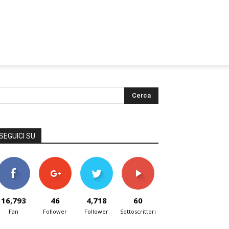
SEGUICI SU
16,793
46
4,718
60
Fan
Follower
Follower
Sottoscrittori