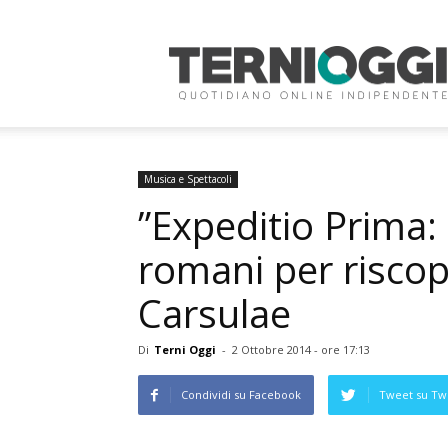
Terni
Oggi
Musica e Spettacoli
”Expeditio Prima: 
romani per riscopr
Carsulae
Di
Terni Oggi
-
2 Ottobre 2014 - ore 17:13
Condividi su Facebook
Tweet su Twi