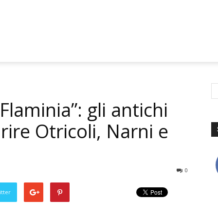
Flaminia”: gli antichi
ire Otricoli, Narni e
0
tter