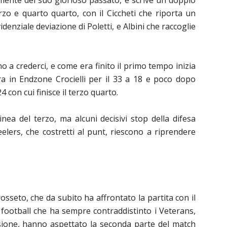
amente del suo glorioso passato, e scrive un doppio
erzo e quarto quarto, con il Ciccheti che riporta un
denziale deviazione di Poletti, e Albini che raccoglie
ano a crederci, e come era finito il primo tempo inizia
ra in Endzone Crocielli per il 33 a 18 e poco dopo
4 con cui finisce il terzo quarto.
inea del terzo, ma alcuni decisivi stop della difesa
teelers, che costretti al punt, riescono a riprendere
osseto, che da subito
h
a affrontato la partita con il
 football che ha sempre contraddistinto i Veterans,
sione, hanno aspettato la seconda parte del match