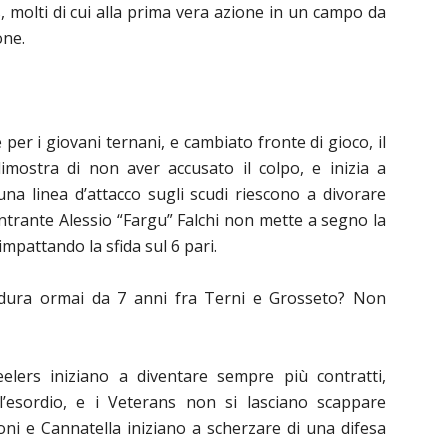
 molti di cui alla prima vera azione in un campo da
one.
per i giovani ternani, e cambiato fronte di gioco, il
imostra di non aver accusato il colpo, e inizia a
una linea d’attacco sugli scudi riescono a divorare
rientrante Alessio “Fargu” Falchi non mette a segno la
impattando la sfida sul 6 pari.
he dura ormai da 7 anni fra Terni e Grosseto? Non
teelers iniziano a diventare sempre più contratti,
’esordio, e i Veterans non si lasciano scappare
roni e Cannatella iniziano a scherzare di una difesa