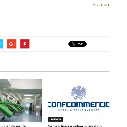
Stampa
r
Cronaca
 riuscito per le
Negozi fisici e online, workshop