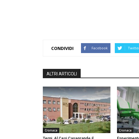
CONDIVIDI
Facebook
Twitte
ALTRI ARTICOLI
Cronaca
Cronaca
Terni, Al Cesi Casagrande il
Esperimento