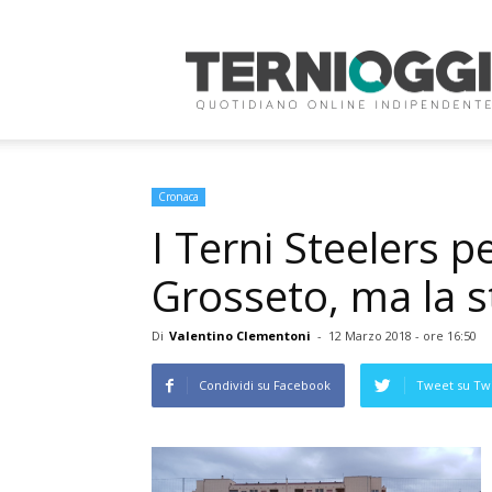
Terni
Oggi
Cronaca
I Terni Steelers 
Grosseto, ma la s
Di
Valentino Clementoni
-
12 Marzo 2018 - ore 16:50
Condividi su Facebook
Tweet su Twi