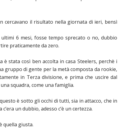
cercavano il risultato nella giornata di ieri, bens
ì
i ultimi 6 mesi, fosse tempo sprecato o no, dubbio
rtire praticamente da zero.
ta è stata cos
ì
ben accolta in casa Steelers, perchè i
una gruppo di gente per la metà composta da rookie,
tamente in Terza divisione, e prima che uscire dal
 una squadra, come una famiglia.
esto è sotto gli occhi di tutti, sia in attacco, che in
a c’era un dubbio, adesso c’è un certezza.
è quella giusta.