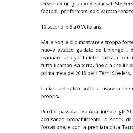
mezzo ad un gruppo di spaesati Steelers,
football, per fermarsi solo varcata l’endz
10 secondi e 6 a 0 Veterans.
Ma la voglia di dimostrare è troppo forte 
nuovo attacco guidato da Limongelli, d
macinare una yard dietro l’altra, e con 
tutto il campo via terra, fino a a che il 
prima met
a
del 201
8
per i Terni Steelers, 
L’inizio del solito botta e risposta c
proprio.
Perchè passata l’euforia iniziale gli S
accusando probabilmente lo shock dell
l’occasione, e con la premiata ditta Tar