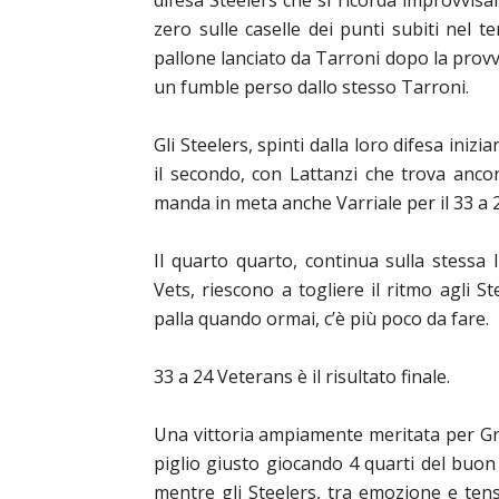
difesa Steelers che si ricorda improvvis
zero sulle caselle dei punti subiti nel t
pallone lanciato da Tarroni dopo la provvi
un fumble perso dallo stesso Tarroni.
Gli Steelers, spinti dalla loro difesa inizi
il secondo, con Lattanzi che trova anco
manda in met
a
anche Varriale per il 33 a 2
Il quarto quarto, continua sulla stessa l
Vets, riescono a togliere il ritmo agli S
palla quando ormai, c’è più poco da fare.
33 a 24 Veterans è il risultato finale.
Una vittoria ampiamente meritata per Gr
piglio giusto giocando 4 quarti del buon
mentre gli Steelers, tra emozione e ten