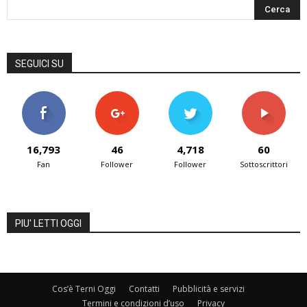
SEGUICI SU
16,793
46
4,718
60
Fan
Follower
Follower
Sottoscrittori
PIU' LETTI OGGI
Cos’è Terni Oggi
Contatti
Pubblicità e servizi
Termini e condizioni d’uso
Privacy