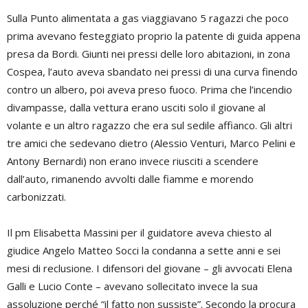
Sulla Punto alimentata a gas viaggiavano 5 ragazzi che poco
prima avevano festeggiato proprio la patente di guida appena
presa da Bordi. Giunti nei pressi delle loro abitazioni, in zona
Cospea, l’auto aveva sbandato nei pressi di una curva finendo
contro un albero, poi aveva preso fuoco. Prima che l’incendio
divampasse, dalla vettura erano usciti solo il giovane al
volante e un altro ragazzo che era sul sedile affianco. Gli altri
tre amici che sedevano dietro (Alessio Venturi, Marco Pelini e
Antony Bernardi) non erano invece riusciti a scendere
dall’auto, rimanendo avvolti dalle fiamme e morendo
carbonizzati.
Il pm Elisabetta Massini per il guidatore aveva chiesto al
giudice Angelo Matteo Socci la condanna a sette anni e sei
mesi di reclusione. I difensori del giovane – gli avvocati Elena
Galli e Lucio Conte – avevano sollecitato invece la sua
assoluzione perché “il fatto non sussiste”. Secondo la procura