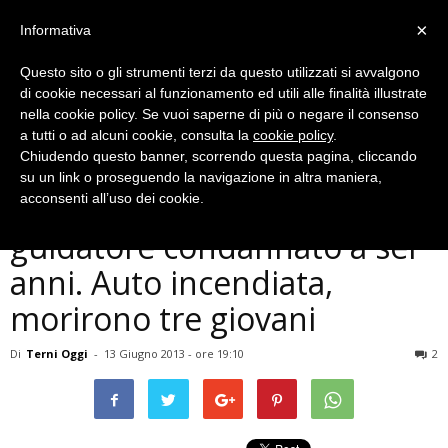
×
Informativa
Questo sito o gli strumenti terzi da questo utilizzati si avvalgono
di cookie necessari al funzionamento ed utili alle finalità illustrate
nella cookie policy. Se vuoi saperne di più o negare il consenso
a tutti o ad alcuni cookie, consulta la
cookie policy
.
Chiudendo questo banner, scorrendo questa pagina, cliccando
Cronaca
su un link o proseguendo la navigazione in altra maniera,
Incidente via Alfonsine,
acconsenti all’uso dei cookie.
guidatore condannato a sei
anni. Auto incendiata,
morirono tre giovani
Di
Terni Oggi
-
13 Giugno 2013 - ore 19:10
2