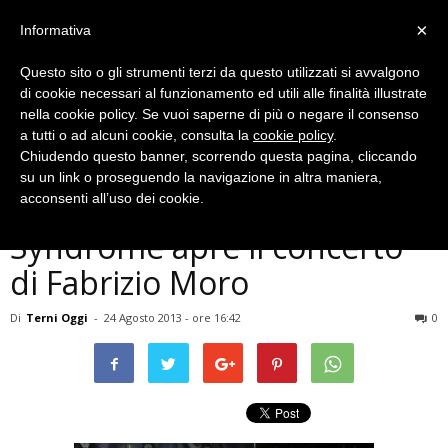
×
Informativa
Questo sito o gli strumenti terzi da questo utilizzati si avvalgono
di cookie necessari al funzionamento ed utili alle finalità illustrate
nella cookie policy. Se vuoi saperne di più o negare il consenso
a tutti o ad alcuni cookie, consulta la
cookie policy
.
Chiudendo questo banner, scorrendo questa pagina, cliccando
Musica e Spettacoli
su un link o proseguendo la navigazione in altra maniera,
La band ternana Lotus
acconsenti all’uso dei cookie.
Syndrome apre il concerto
di Fabrizio Moro
Di
Terni Oggi
-
24 Agosto 2013 - ore 16:42
0