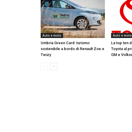
Auto e moto
Auto e moto
Umbria Green Card: turismo
La top ten d
sostenibile a bordo di Renault Zoe e
Toyota al p
Twizy
GM e Volk