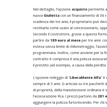
Nel dettaglio, l’opzione
acquisto
permette al
nuova
Giulietta
con un finanziamento di 36 r
scadenza dei tre anni, il proprietario può de
restituirla come usato al concessionario, op
Secondo il costruttore, grazie a questa formu
partire da
189 euro al mese
per tre anni: co
estesa senza limite di chilometraggio, l’assis
programmata. Inoltre, come avviene per la fo
contratto è compresa è una polizza assicurati
il prestito (ad esempio, a causa della perdita 
L’opzione noleggio di “
LiberaMente Alfa
” è
sempre di 3 anni. Si articola su tre pacchetti di
di proprietà, della manutenzione ordinaria e st
l’assicurazione Rca. I prezzi partono da
281 
aggiungere la polizza furto/incendio. Per chi 