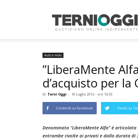
Terni
Oggi
Auto e moto
”LiberaMente Alfa
d’acquisto per la 
Di
Terni Oggi
-
10 Luglio 2012 - ore 16:33
Condividi su Facebook
Tweet su Twi
Denominata “LiberaMente Alfa” è articolata 
entrambe rivolte ai privati e dalla durata di