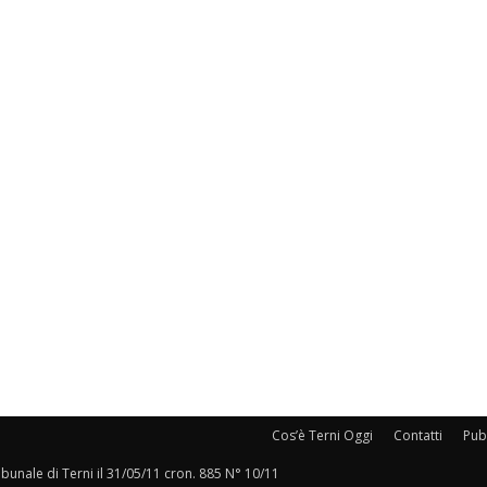
Cos’è Terni Oggi
Contatti
Pubb
ribunale di Terni il 31/05/11 cron. 885 N° 10/11