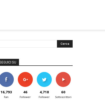
SEGUICI SU
16,793
46
4,718
60
Fan
Follower
Follower
Sottoscrittori