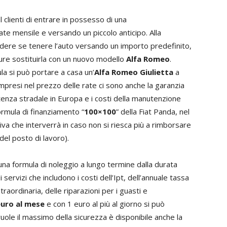
 clienti di entrare in possesso di una
ate mensile e versando un piccolo anticipo. Alla
cidere se tenere l’auto versando un importo predefinito,
pure sostituirla con un nuovo modello
Alfa Romeo
.
la si può portare a casa un’
Alfa Romeo Giulietta
a
mpresi nel prezzo delle rate ci sono anche la garanzia
tenza stradale in Europa e i costi della manutenzione
rmula di finanziamento “
100×100
” della Fiat Panda, nel
va che interverrà in caso non si riesca più a rimborsare
del posto di lavoro).
 una formula di noleggio a lungo termine dalla durata
 servizi che includono i costi dell’Ipt, dell’annuale tassa
raordinaria, delle riparazioni per i guasti e
euro al mese
e con 1 euro al più al giorno si può
vuole il massimo della sicurezza è disponibile anche la