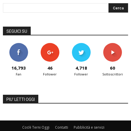
SEGUICI SU
16,793
46
4,718
60
Fan
Follower
Follower
Sottoscrittori
PIU' LETTI OGGI
Cos’è Terni Oggi
Contatti
Pubblicità e servizi