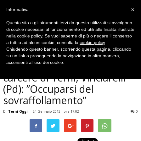
×
Informativa
Questo sito o gli strumenti terzi da questo utilizzati si avvalgono
di cookie necessari al funzionamento ed utili alle finalità illustrate
nella cookie policy. Se vuoi saperne di più o negare il consenso
a tutti o ad alcuni cookie, consulta la
cookie policy
.
Chiudendo questo banner, scorrendo questa pagina, cliccando
Politica
su un link o proseguendo la navigazione in altra maniera,
Marocchino suicida nel
acconsenti all’uso dei cookie.
carcere di Terni, Vinciarelli
(Pd): ”Occuparsi del
sovraffollamento”
Di
Terni Oggi
-
24 Gennaio 2013 - ore 17:02
0