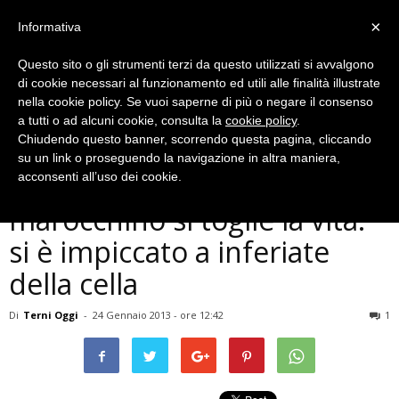
×
Informativa
Questo sito o gli strumenti terzi da questo utilizzati si avvalgono
di cookie necessari al funzionamento ed utili alle finalità illustrate
nella cookie policy. Se vuoi saperne di più o negare il consenso
a tutti o ad alcuni cookie, consulta la
cookie policy
.
Chiudendo questo banner, scorrendo questa pagina, cliccando
Cronaca
su un link o proseguendo la navigazione in altra maniera,
Carcere di Terni, detenuto
acconsenti all’uso dei cookie.
marocchino si toglie la vita:
si è impiccato a inferiate
della cella
Di
Terni Oggi
-
24 Gennaio 2013 - ore 12:42
1