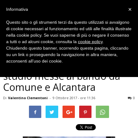
×
Informativa
Questo sito o gli strumenti terzi da questo utilizzati si avvalgono
di cookie necessari al funzionamento ed utili alle finalità illustrate
nella cookie policy. Se vuoi saperne di più o negare il consenso
a tutti o ad alcuni cookie, consulta la
cookie policy
.
Chiudendo questo banner, scorrendo questa pagina, cliccando
Cronaca
su un link o proseguendo la navigazione in altra maniera,
Narni, quindici borse di
acconsenti all’uso dei cookie.
studio messe al bando da
Comune e Alcantara
Di
Valentino Clementoni
-
9 Ottobre 2017 - ore 11:36
0