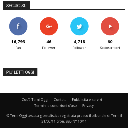
SEGUICI SU
16,793
46
4,718
60
Fan
Follower
Follower
Sottoscrittori
PIU' LETTI OGGI
Cos’è Terni Oggi
Contatti
Pubblicità e servizi
Termini e condizioni d’uso
Privacy
© Terni Oggi testata giornalistica registrata presso il tribunale di Terni il
31/05/11 cron. 885 N° 10/11