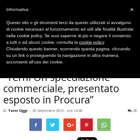
×
Informativa
Questo sito o gli strumenti terzi da questo utilizzati si avvalgono
di cookie necessari al funzionamento ed utili alle finalità illustrate
nella cookie policy. Se vuoi saperne di più o negare il consenso
a tutti o ad alcuni cookie, consulta la
cookie policy
.
Chiudendo questo banner, scorrendo questa pagina, cliccando
Cronaca
su un link o proseguendo la navigazione in altra maniera,
Notte bianca, Bartoli accusa:
acconsenti all’uso dei cookie.
”Terni On speculazione
commerciale, presentato
esposto in Procura”
Di
Terni Oggi
-
20 Settembre 2013 - ore 14:28
28