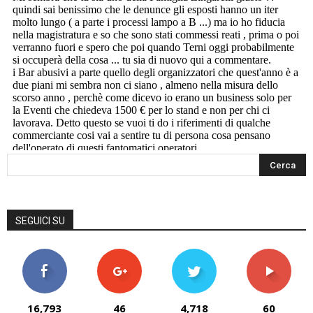
SEGUICI SU
16,793
46
4,718
60