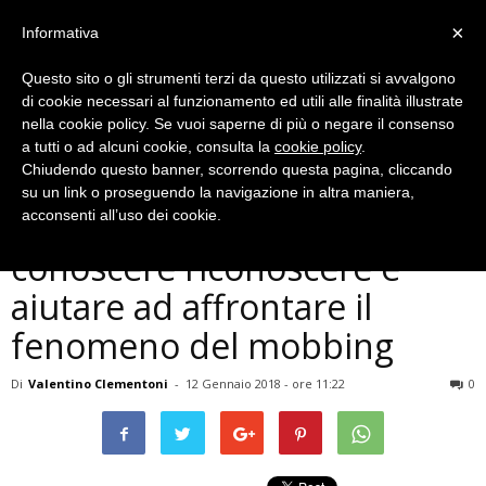
×
Informativa
Questo sito o gli strumenti terzi da questo utilizzati si avvalgono
di cookie necessari al funzionamento ed utili alle finalità illustrate
nella cookie policy. Se vuoi saperne di più o negare il consenso
a tutti o ad alcuni cookie, consulta la
cookie policy
.
Chiudendo questo banner, scorrendo questa pagina, cliccando
Cronaca
su un link o proseguendo la navigazione in altra maniera,
Ospedale di Terni,
acconsenti all’uso dei cookie.
conoscere riconoscere e
aiutare ad affrontare il
fenomeno del mobbing
Di
Valentino Clementoni
-
12 Gennaio 2018 - ore 11:22
0