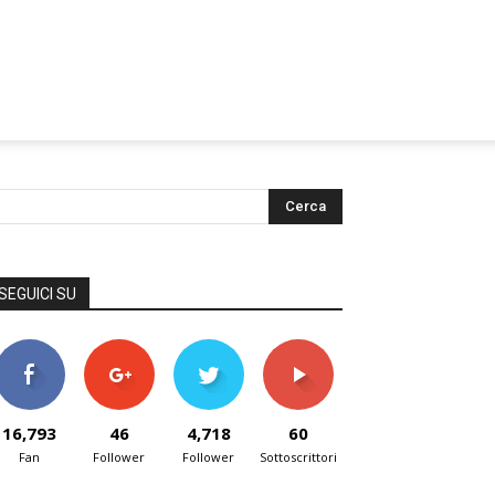
SEGUICI SU
16,793
46
4,718
60
Fan
Follower
Follower
Sottoscrittori