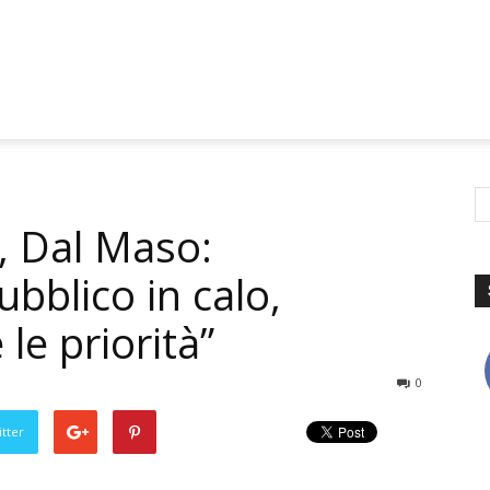
, Dal Maso:
bblico in calo,
le priorità”
0
tter