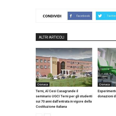
CONDIVIDI
Facebook
Twitte
ALTRI ARTICOLI
Cronaca
Cronaca
Terni, Al Cesi Casagrande il
Esperimento
seminario UGCI Terni per gli studenti
donazioni do
sui 70 anni dall’entrata in vigore della
Costituzione italiana