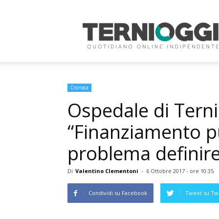
Terni
Oggi
Cronaca
Ospedale di Terni
“Finanziamento pu
problema definire 
Di
Valentino Clementoni
-
6 Ottobre 2017 - ore 10:35
Condividi su Facebook
Tweet su Twi