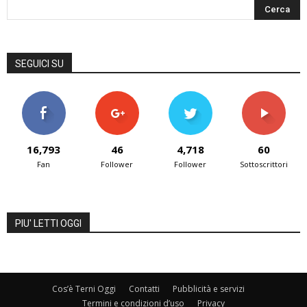
SEGUICI SU
16,793
46
4,718
60
Fan
Follower
Follower
Sottoscrittori
PIU' LETTI OGGI
Cos’è Terni Oggi
Contatti
Pubblicità e servizi
Termini e condizioni d’uso
Privacy