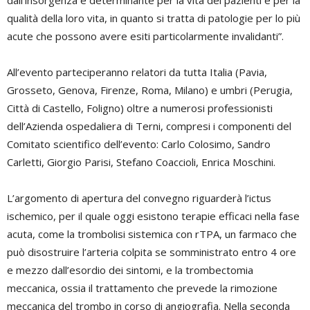
dall’insorgenza è determinante per la vita dei pazienti e per la
qualità della loro vita, in quanto si tratta di patologie per lo più
acute che possono avere esiti particolarmente invalidanti”.
All’evento parteciperanno relatori da tutta Italia (Pavia,
Grosseto, Genova, Firenze, Roma, Milano) e umbri (Perugia,
Città di Castello, Foligno) oltre a numerosi professionisti
dell’Azienda ospedaliera di Terni, compresi i componenti del
Comitato scientifico dell’evento: Carlo Colosimo, Sandro
Carletti, Giorgio Parisi, Stefano Coaccioli, Enrica Moschini.
L’argomento di apertura del convegno riguarderà l’ictus
ischemico, per il quale oggi esistono terapie efficaci nella fase
acuta, come la trombolisi sistemica con rTPA, un farmaco che
può disostruire l’arteria colpita se somministrato entro 4 ore
e mezzo dall’esordio dei sintomi, e la trombectomia
meccanica, ossia il trattamento che prevede la rimozione
meccanica del trombo in corso di angiografia. Nella seconda