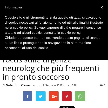
×
Informativa
Questo sito o gli strumenti terzi da questo utilizzati si avvalgono
di cookie necessari al funzionamento ed utili alle finalità illustrate
nella cookie policy. Se vuoi saperne di più o negare il consenso
a tutti o ad alcuni cookie, consulta la
cookie policy
.
Chiudendo questo banner, scorrendo questa pagina, cliccando
Cronaca
su un link o proseguendo la navigazione in altra maniera,
Ospedale di Terni e ANEU,
acconsenti all’uso dei cookie.
focus sulle urgenze
neurologiche più frequenti
in pronto soccorso
Di
Valentino Clementoni
-
17 Gennaio 2018 - ore 15:28
0