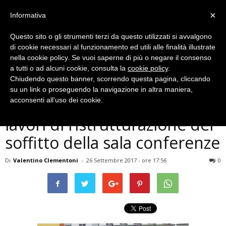
×
Informativa
Questo sito o gli strumenti terzi da questo utilizzati si avvalgono
di cookie necessari al funzionamento ed utili alle finalità illustrate
nella cookie policy. Se vuoi saperne di più o negare il consenso
a tutti o ad alcuni cookie, consulta la
cookie policy
.
Chiudendo questo banner, scorrendo questa pagina, cliccando
Cronaca
su un link o proseguendo la navigazione in altra maniera,
Ospedale di Terni, sospesi i
acconsenti all’uso dei cookie.
lavori di ristrutturazione del
soffitto della sala conferenze
Di
Valentino Clementoni
-
26 Settembre 2017 - ore 17:56
0