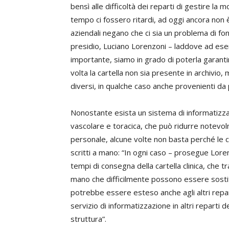
bensì alle difficoltà dei reparti di gestire l
tempo ci fossero ritardi, ad oggi ancora non 
aziendali negano che ci sia un problema di fond
presidio, Luciano Lorenzoni – laddove ad esem
importante, siamo in grado di poterla garant
volta la cartella non sia presente in archivi
diversi, in qualche caso anche provenienti da p
Nonostante esista un sistema di informatizzaz
vascolare e toracica, che può ridurre notevol
personale, alcune volte non basta perché le 
scritti a mano: “In ogni caso – prosegue Loren
tempi di consegna della cartella clinica, che t
mano che difficilmente possono essere sostitu
potrebbe essere esteso anche agli altri repar
servizio di informatizzazione in altri reparti 
struttura”.