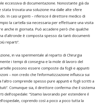
a mole eccessiva di documentazione. Nonostante già da
è stata trovata una soluzione ma dalle alte sfere
o. In casi urgenti – riferisce il direttore medico di
pio la cartella sia necessaria per effettuare una visita
ire anche in giornata. Può accadere però che qualche
o, ma d’altronde è composta spesso da tanti documenti
iù reparti”.
ione, in via sperimentale al reparto di Chirurgia
mente i tempi di consegna e la mole di lavoro del
cartelle possono essere composte da fogli e appunti
zoni – non credo che l’informatizzazione influisca sui
ra l’altro comprende spesso pure appunti e fogli scritti a
iti”. Comunque sia, il direttore conferma che il sistema
ti dell’ospedale: “Stiamo lavorando per estendere il
dell’ospedale, coprendo così a poco a poco tutta la