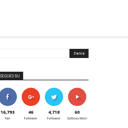
SEGUICI SU
16,793
46
4,718
60
Fan
Follower
Follower
Sottoscrittori