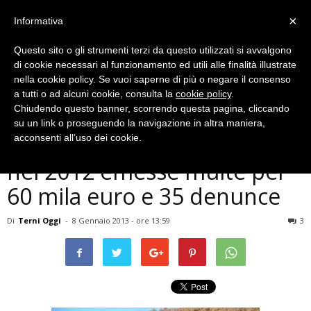
×
Informativa
Questo sito o gli strumenti terzi da questo utilizzati si avvalgono
di cookie necessari al funzionamento ed utili alle finalità illustrate
nella cookie policy. Se vuoi saperne di più o negare il consenso
a tutti o ad alcuni cookie, consulta la
cookie policy
.
Chiudendo questo banner, scorrendo questa pagina, cliccando
Cronaca
su un link o proseguendo la navigazione in altra maniera,
Polizia provinciale di Terni,
acconsenti all’uso dei cookie.
nel 2012 emesse multe per
60 mila euro e 35 denunce
Di
Terni Oggi
-
8 Gennaio 2013 - ore 13:59
3