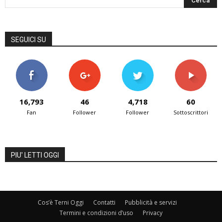
SEGUICI SU
16,793
46
4,718
60
Fan
Follower
Follower
Sottoscrittori
PIU' LETTI OGGI
Cos’è Terni Oggi
Contatti
Pubblicità e servizi
Termini e condizioni d’uso
Privacy