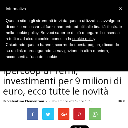
×
Informativa
Questo sito o gli strumenti terzi da questo utilizzati si avvalgono
di cookie necessari al funzionamento ed utili alle finalità illustrate
nella cookie policy. Se vuoi saperne di più o negare il consenso
a tutti o ad alcuni cookie, consulta la
cookie policy
.
Chiudendo questo banner, scorrendo questa pagina, cliccando
Cronaca
su un link o proseguendo la navigazione in altra maniera,
Presentato il nuovo
acconsenti all’uso dei cookie.
Ipercoop di Terni,
investimenti per 9 milioni di
euro, ecco tutte le novità
Di
Valentino Clementoni
-
9 Novembre 2017 - ore 13:18
0