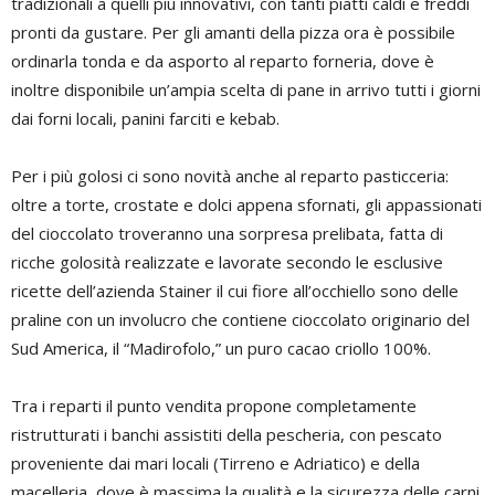
tradizionali a quelli più innovativi, con tanti piatti caldi e freddi
pronti da gustare. Per gli amanti della pizza ora è possibile
ordinarla tonda e da asporto al reparto forneria, dove è
inoltre disponibile un’ampia scelta di pane in arrivo tutti i giorni
dai forni locali, panini farciti e kebab.
Per i più golosi ci sono novità anche al reparto pasticceria:
oltre a torte, crostate e dolci appena sfornati, gli appassionati
del cioccolato troveranno una sorpresa prelibata, fatta di
ricche golosità realizzate e lavorate secondo le esclusive
ricette dell’azienda Stainer il cui fiore all’occhiello sono delle
praline con un involucro che contiene cioccolato originario del
Sud America, il “Madirofolo,” un puro cacao criollo 100%.
Tra i reparti il punto vendita propone completamente
ristrutturati i banchi assistiti della pescheria, con pescato
proveniente dai mari locali (Tirreno e Adriatico) e della
macelleria, dove è massima la qualità e la sicurezza delle carni