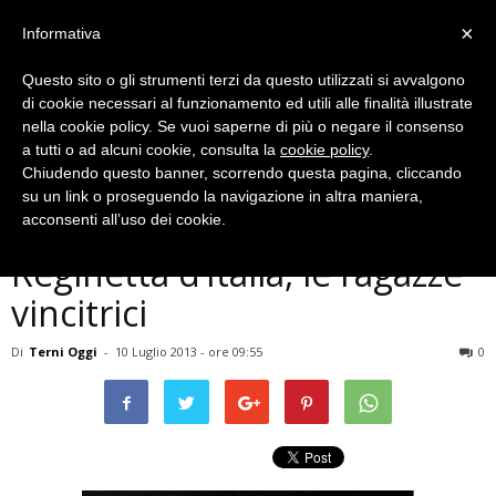
×
Informativa
Questo sito o gli strumenti terzi da questo utilizzati si avvalgono
di cookie necessari al funzionamento ed utili alle finalità illustrate
nella cookie policy. Se vuoi saperne di più o negare il consenso
a tutti o ad alcuni cookie, consulta la
cookie policy
.
Chiudendo questo banner, scorrendo questa pagina, cliccando
Musica e Spettacoli
su un link o proseguendo la navigazione in altra maniera,
Prima tappa umbra di Miss
acconsenti all’uso dei cookie.
Reginetta d’Italia, le ragazze
vincitrici
Di
Terni Oggi
-
10 Luglio 2013 - ore 09:55
0