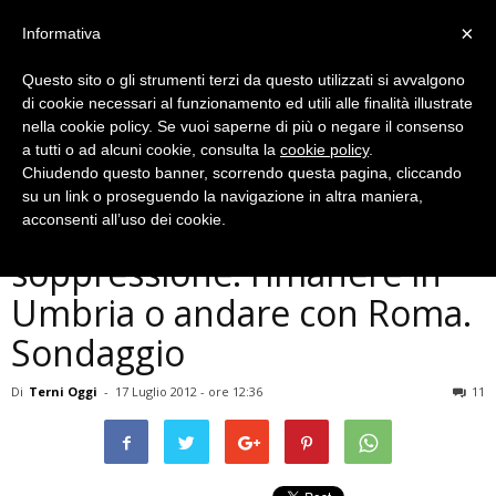
×
Informativa
Questo sito o gli strumenti terzi da questo utilizzati si avvalgono
di cookie necessari al funzionamento ed utili alle finalità illustrate
nella cookie policy. Se vuoi saperne di più o negare il consenso
a tutti o ad alcuni cookie, consulta la
cookie policy
.
Chiudendo questo banner, scorrendo questa pagina, cliccando
Politica
su un link o proseguendo la navigazione in altra maniera,
Provincia di Terni a rischio
acconsenti all’uso dei cookie.
soppressione: rimanere in
Umbria o andare con Roma.
Sondaggio
Di
Terni Oggi
-
17 Luglio 2012 - ore 12:36
11