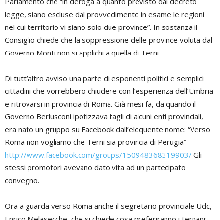
Parlamento che “in deroga a quanto previsto dal decreto
legge, siano escluse dal provvedimento in esame le regioni
nel cui territorio vi siano solo due province”. In sostanza il
Consiglio chiede che la soppressione delle province voluta dal
Governo Monti non si applichi a quella di Terni.
Di tutt’altro avviso una parte di esponenti politici e semplici
cittadini che vorrebbero chiudere con l’esperienza dell’Umbria
e ritrovarsi in provincia di Roma. Già mesi fa, da quando il
Governo Berlusconi ipotizzava tagli di alcuni enti provinciali,
era nato un gruppo su Facebook dall’eloquente nome: “Verso
Roma non vogliamo che Terni sia provincia di Perugia”
http://www.facebook.com/groups/150948368319903/
Gli
stessi promotori avevano dato vita ad un partecipato
convegno.
Ora a guarda verso Roma anche il segretario provinciale Udc,
Enrico Melasecche, che si chiede cosa preferiranno i ternani: