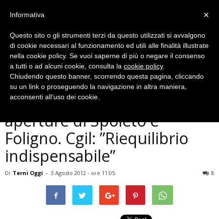
×
Informativa
Questo sito o gli strumenti terzi da questo utilizzati si avvalgono
di cookie necessari al funzionamento ed utili alle finalità illustrate
nella cookie policy. Se vuoi saperne di più o negare il consenso
a tutti o ad alcuni cookie, consulta la
cookie policy
.
Chiudendo questo banner, scorrendo questa pagina, cliccando
Politica
su un link o proseguendo la navigazione in altra maniera,
Riordino province, tiepide
acconsenti all’uso dei cookie.
aperture di Spoleto e
Foligno. Cgil: ”Riequilibrio
indispensabile”
Di
Terni Oggi
-
3 Agosto 2012 - ore 11:05
8