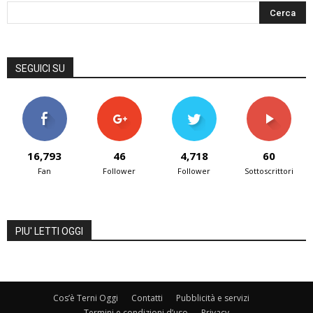
SEGUICI SU
16,793
46
4,718
60
Fan
Follower
Follower
Sottoscrittori
PIU' LETTI OGGI
Cos’è Terni Oggi
Contatti
Pubblicità e servizi
Termini e condizioni d’uso
Privacy