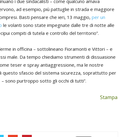
ntinuano i due sindacalisti – come qualcuno amava
Servono, ad esempio, più pattuglie in strada e maggiore
 compresi. Basti pensare che ieri, 13 maggio,
per un
o
le volanti sono state impegnate dalle tre di notte alle
ipui compiti di tutela e controllo del territorio”.
rme in officina – sottolineano Fioramonti e Vittori – e
essi male. Da tempo chiediamo strumenti di dissuasione
ia, come teser e spray antiaggressione, ma le nostre
i di questo sfascio del sistema sicurezza, soprattutto per
 – sono purtroppo sotto gli occhi di tutti”.
Stampa