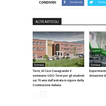
CONDIVIDI
Facebook
Twitte
ALTRI ARTICOLI
Cronaca
Cronaca
Terni, Al Cesi Casagrande il
Esperimento
seminario UGCI Terni per gli studenti
donazioni do
sui 70 anni dall’entrata in vigore della
Costituzione italiana