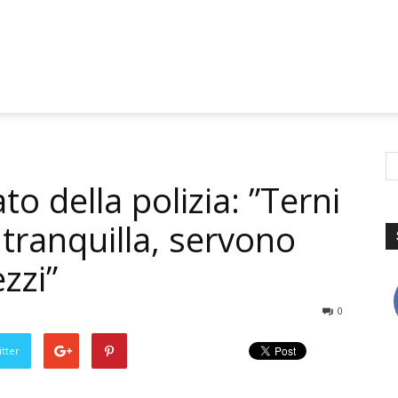
to della polizia: ”Terni
 tranquilla, servono
zzi”
0
tter