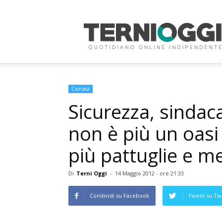
Terni
Oggi
Cronaca
Sicurezza, sindaca
non è più un oasi
più pattuglie e me
Di
Terni Oggi
-
14 Maggio 2012 - ore 21:33
Condividi su Facebook
Tweet su Twi