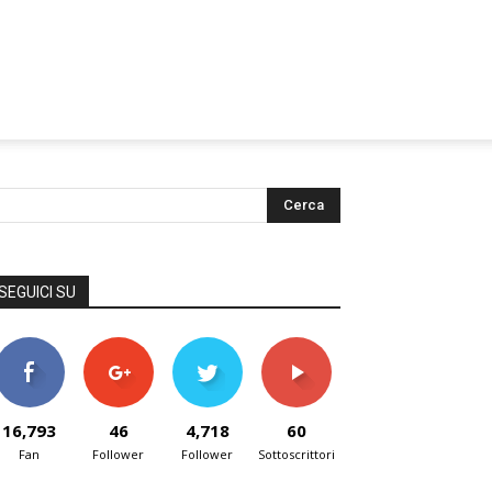
SEGUICI SU
16,793
46
4,718
60
Fan
Follower
Follower
Sottoscrittori