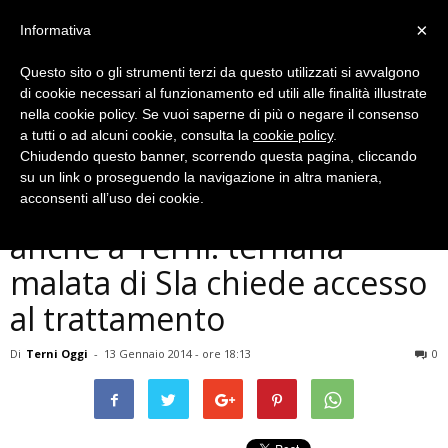
×
Informativa
Questo sito o gli strumenti terzi da questo utilizzati si avvalgono
di cookie necessari al funzionamento ed utili alle finalità illustrate
nella cookie policy. Se vuoi saperne di più o negare il consenso
a tutti o ad alcuni cookie, consulta la
cookie policy
.
Chiudendo questo banner, scorrendo questa pagina, cliccando
Cronaca
su un link o proseguendo la navigazione in altra maniera,
Stamina, battaglia legale
acconsenti all’uso dei cookie.
anche a Terni: ternana
malata di Sla chiede accesso
al trattamento
Di
Terni Oggi
-
13 Gennaio 2014 - ore 18:13
0