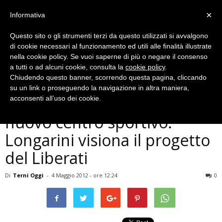
×
Informativa
Questo sito o gli strumenti terzi da questo utilizzati si avvalgono
di cookie necessari al funzionamento ed utili alle finalità illustrate
nella cookie policy. Se vuoi saperne di più o negare il consenso
a tutti o ad alcuni cookie, consulta la
cookie policy
.
Chiudendo questo banner, scorrendo questa pagina, cliccando
Ternana
su un link o proseguendo la navigazione in altra maniera,
Ternana: all’orizzonte un
acconsenti all’uso dei cookie.
nuovo centro sportivo.
Longarini visiona il progetto
del Liberati
Di
Terni Oggi
-
4 Maggio 2012 - ore 12:24
0