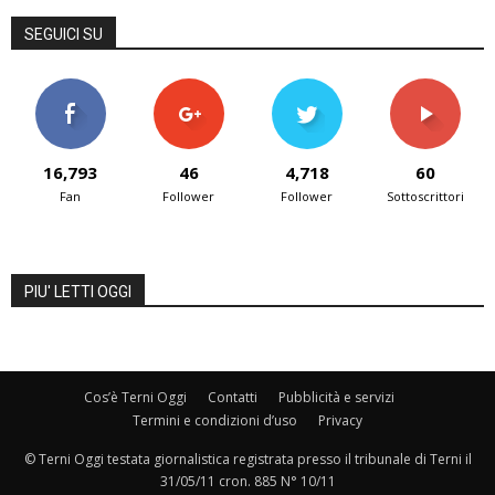
SEGUICI SU
16,793
46
4,718
60
Fan
Follower
Follower
Sottoscrittori
PIU' LETTI OGGI
Cos’è Terni Oggi
Contatti
Pubblicità e servizi
Termini e condizioni d’uso
Privacy
© Terni Oggi testata giornalistica registrata presso il tribunale di Terni il
31/05/11 cron. 885 N° 10/11