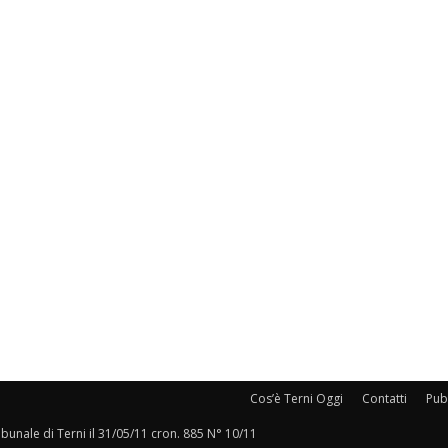
Cos’è Terni Oggi
Contatti
Pubb
ribunale di Terni il 31/05/11 cron. 885 N° 10/11