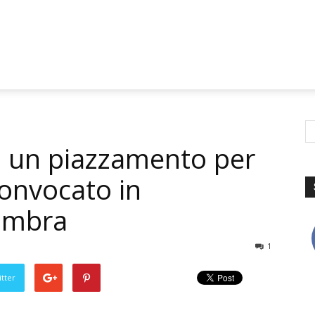
: un piazzamento per
convocato in
umbra
1
tter