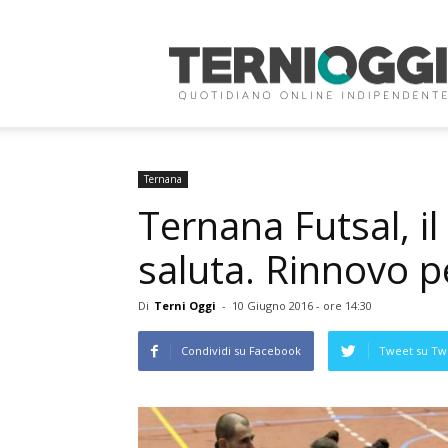
Terni
Oggi
Ternana
Ternana Futsal, il
saluta. Rinnovo p
Di
Terni Oggi
-
10 Giugno 2016 - ore 14:30
Condividi su Facebook
Tweet su Twi