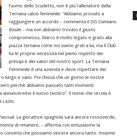
l’uomo dello Scudetto, non è più l’allenatore della
Ternana calcio femminile. “Abbiamo provato
a
raggiungere un accordo – commenta il DG Damiano
Basile – ma non abbiamo trovato il giusto
compromesso, Marco è molto legato e grato alla
piazza ternana come noi siamo grati a lui, ma il Club
ha le proprie necessità nel pieno rispetto dei
principi e dei valori del nostro sport. La Ternana
Femminile è una azienda e deve rispettare dei
o lungo e sano. Poi chissà che un giorno le nostre
o spero perchè abbiamo passato tanti momenti
a annunceremo il nuovo tecnico”. Il nome che circola è
a Lazio.
 Pascual. La giocatrice spagnola sarà ancora rossoverde,
ontenta di rimanere, – afferma con entusiasmo la
no convinta che possiamo vincere ancora tanto. Insieme