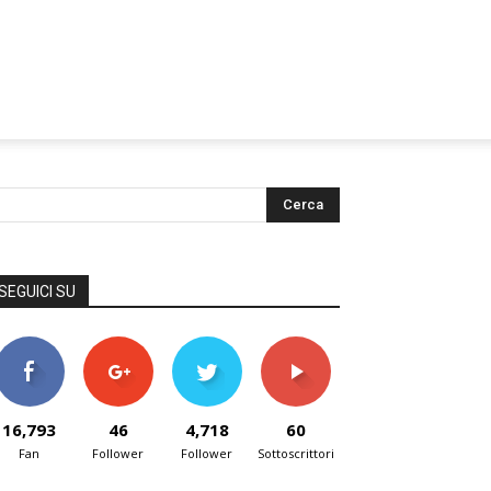
SEGUICI SU
16,793
46
4,718
60
Fan
Follower
Follower
Sottoscrittori