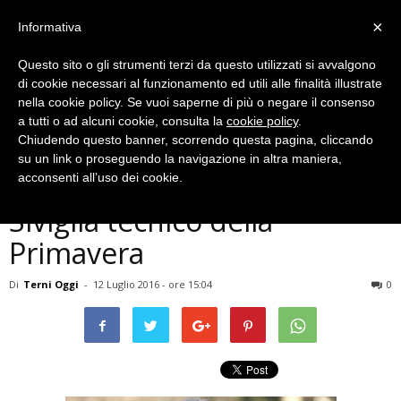
×
Informativa
Questo sito o gli strumenti terzi da questo utilizzati si avvalgono
di cookie necessari al funzionamento ed utili alle finalità illustrate
nella cookie policy. Se vuoi saperne di più o negare il consenso
a tutti o ad alcuni cookie, consulta la
cookie policy
.
Chiudendo questo banner, scorrendo questa pagina, cliccando
Senza categoria
su un link o proseguendo la navigazione in altra maniera,
Ternana
Ternana, l’ex club manager
acconsenti all’uso dei cookie.
Siviglia tecnico della
Primavera
Di
Terni Oggi
-
12 Luglio 2016 - ore 15:04
0