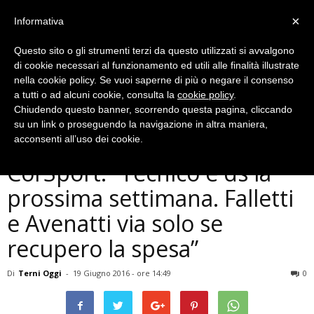
×
Informativa
Questo sito o gli strumenti terzi da questo utilizzati si avvalgono
di cookie necessari al funzionamento ed utili alle finalità illustrate
nella cookie policy. Se vuoi saperne di più o negare il consenso
a tutti o ad alcuni cookie, consulta la
cookie policy
.
Chiudendo questo banner, scorrendo questa pagina, cliccando
Ternana
su un link o proseguendo la navigazione in altra maniera,
Ternana, Longarini al
acconsenti all’uso dei cookie.
CorSport: “Tecnico e ds la
prossima settimana. Falletti
e Avenatti via solo se
recupero la spesa”
Di
Terni Oggi
-
19 Giugno 2016 - ore 14:49
0