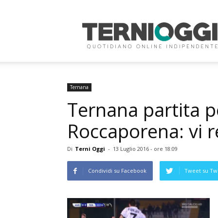
Terni
Oggi
Ternana
Ternana partita per
Roccaporena: vi r
Di
Terni Oggi
-
13 Luglio 2016 - ore 18:09
Condividi su Facebook
Tweet su Twi