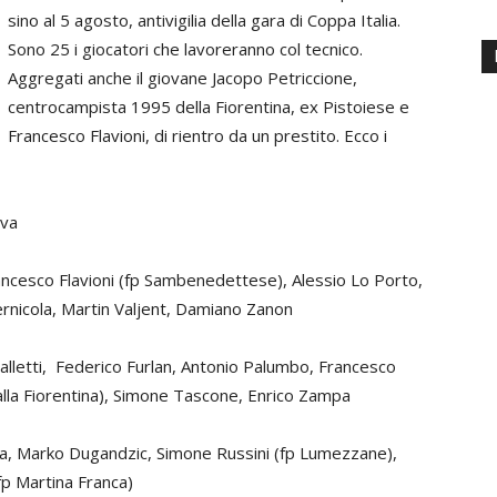
sino al 5 agosto, antivigilia della gara di Coppa Italia.
Sono 25 i giocatori che lavoreranno col tecnico.
Aggregati anche il giovane Jacopo Petriccione,
centrocampista 1995 della Fiorentina, ex Pistoiese e
Francesco Flavioni, di rientro da un prestito. Ecco i
ava
ancesco Flavioni (fp Sambenedettese), Alessio Lo Porto,
ernicola, Martin Valjent, Damiano Zanon
etti, Federico Furlan, Antonio Palumbo, Francesco
alla Fiorentina), Simone Tascone, Enrico Zampa
ta, Marko Dugandzic, Simone Russini (fp Lumezzane),
fp Martina Franca)