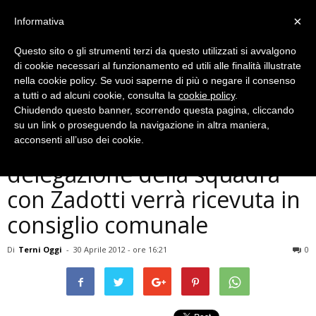
×
Informativa
Questo sito o gli strumenti terzi da questo utilizzati si avvalgono
di cookie necessari al funzionamento ed utili alle finalità illustrate
nella cookie policy. Se vuoi saperne di più o negare il consenso
a tutti o ad alcuni cookie, consulta la
cookie policy
.
Chiudendo questo banner, scorrendo questa pagina, cliccando
Ternana
su un link o proseguendo la navigazione in altra maniera,
Ternana promossa in B, una
acconsenti all’uso dei cookie.
delegazione della squadra
con Zadotti verrà ricevuta in
consiglio comunale
Di
Terni Oggi
-
30 Aprile 2012 - ore 16:21
0