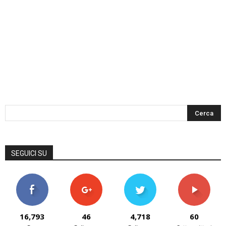
SEGUICI SU
16,793
46
4,718
60