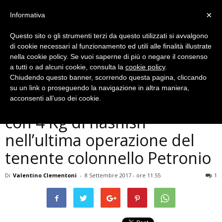
×
Informativa
Questo sito o gli strumenti terzi da questo utilizzati si avvalgono
di cookie necessari al funzionamento ed utili alle finalità illustrate
nella cookie policy. Se vuoi saperne di più o negare il consenso
a tutti o ad alcuni cookie, consulta la
cookie policy
.
Chiudendo questo banner, scorrendo questa pagina, cliccando
Cronaca
su un link o proseguendo la navigazione in altra maniera,
Terni, 2 nordafricani presi
acconsenti all’uso dei cookie.
con 4 Kg di hashish
nell’ultima operazione del
tenente colonnello Petronio
Di
Valentino Clementoni
-
8 Settembre 2017 - ore 11:55
1